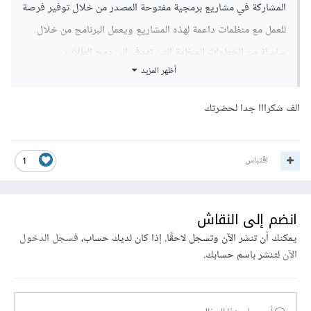
المشاركة في مشاريع برمجية مفتوحة المصدر من خلال توفير فرصة
للعمل مع منظمات داعمة لهذه المشاريع ويعمل البرنامج من خلال
سلسلة من الخطوات المنظمة التي تهدف إلى دمج الطلاب
أظهر المزيد
والمطورين في مشاريع برمجية مفتوحة المصدر. تبدأ العملية عندما
تقوم المنظمات الداعمة للمشاريع مفتوحة المصدر بالتقدم للمشاركة
الف شكرااا جدا لحضرتك
في البرنامج، حيث تقوم Google باختيار المنظمات المؤهلة التي
ستشارك في النسخة السنوية بعد ذلك يتقدم الطلاب أو
اقتباس
المطورون الراغبون في المشاركة بطلبات لتنفيذ مشاريع محددة
1
تقترحها هذه المنظمات، مع تقديم مقترحات مشاريع مصحوبة بخطة
عمل مفصلة. تقوم المنظمات بعد ذلك بمراجعة الطلبات واختيار
انضم إلى النقاش
الطلاب المناسبين للمشاريع المقترحة.
يمكنك أن تنشر الآن وتسجل لاحقًا. إذا كان لديك حساب،
فسجل الدخول
الآن
لتنشر باسم حسابك.