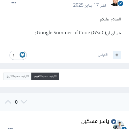
نشر
17 يناير 2025
السلام عليكم
هو اي الGoogle Summer of Code (GSoC)؟
اقتباس
1
الترتيب حسب التقييم
الترتيب حسب التاريخ
0
ياسر مسكين