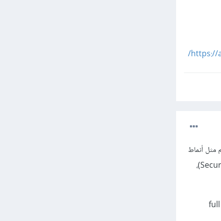
https:/
 مثل أنماط
التصميم وما إلى ذلك . كما أن الإعتماد على الدورات فقط، قد تفوتك بعض المواضيع بتفاصيلها مثل الأمان (Security)،