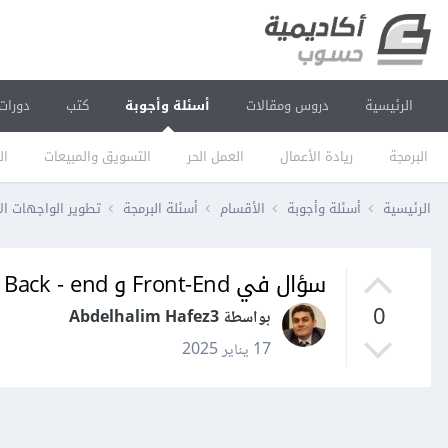
الرئيسية
دروس ومقالات
أسئلة وأجوبة
كتب
دورات
البرمجة
ريادة الأعمال
العمل الحر
التسويق والمبيعات
ال
الرئيسية
أسئلة وأجوبة
الأقسام
أسئلة البرمجة
تطوير الواجهات ال
سؤال في Front-End و Back - end
0
بواسطة Abdelhalim Hafez3
17 يناير 2025