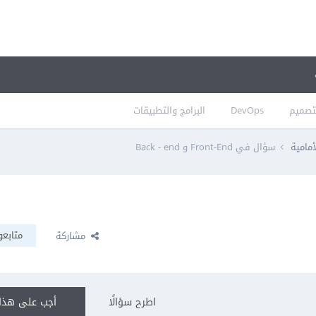
تصميم
DevOps
البرامج والتطبيقات
أمامية
سؤال في Front-End و Back - end
متابعو
مشاركة
اطرح سؤالًا
أجب على هذا 