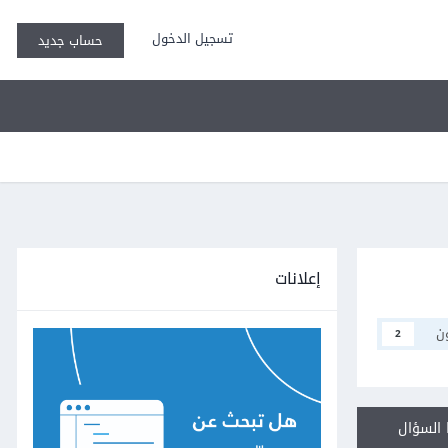
تسجيل الدخول
حساب جديد
إعلانات
ن
2
السؤال