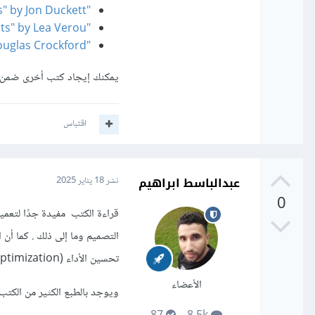
"HTML and CSS: Design and Build Websites" by Jon Duckett
"CSS Secrets" by Lea Verou
"JavaScript: The Good Parts" by Douglas Crockford
يمكنك إيجاد كتب أخرى ضمن 
اقتباس
عبدالباسط ابراهيم
نشر
18 يناير 2025
0
قراءة الكتب مفيدة جدًا لتعم
تحسين الأداء (Performance Optimization)، وتصميم قواعد البيانات.
الأعضاء
ويوجد بالطبع الكثير من الكتب الت