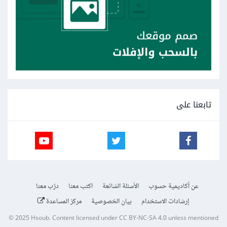
تابعنا على
عن أكاديمية حسوب
الأسئلة الشائعة
اكتب معنا
درّب معنا
إرشادات الاستخدام
بيان الخصوصية
مركز المساعدة
© 2025
Hsoub
.
Content licensed under
CC BY-NC-SA 4.0
unless mentioned