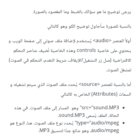
يرجى توضيح ما هو سؤالك بالضبط وما المقصود بالصورة.
بالنسبة للصورة سأحاول توضيح الكو وهو كالتالي
أولاً العنصر <audio> يُستخدم لإضافة ملف صوتي إلى صفحة الويب و
يحتوي على خاصية controls وهذه الخاصية تُضيف عناصر التحكم
الافتراضية (مثل زر التشغيل/الإيقاف، شريط التقدم، التحكم في الصوت)
لمشغل الصوت.
أما بالنسبة للعنصر <source> يُحدد ملف الصوت الذي سيتم تشغيله و
السمات (Attributes) الخاص به كالتالي
src="sound.MP3" وهو المسار إلى ملف الصوت. في هذه
الحالة، الملف يُسمى sound.MP3.
type="audio/mpeg" يُحدد نوع ملف الصوت. هنا، النوع هو
audio/mpeg، وهو شائع جدًا لتنسيق MP3.