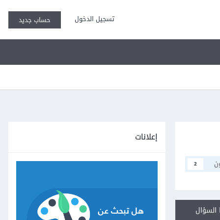
تسجيل الدخول
حساب جديد
إعلانات
ن
2
السؤال