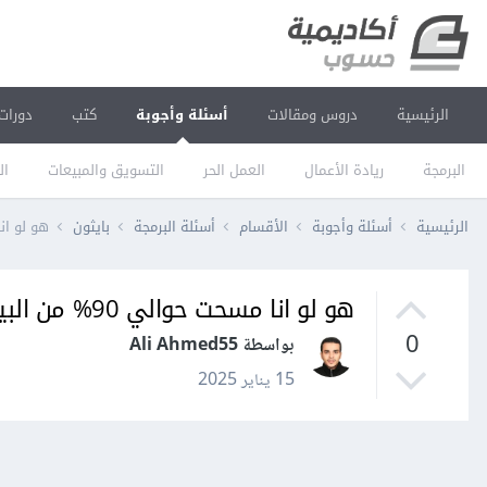
الرئيسية
دروس ومقالات
أسئلة وأجوبة
كتب
دورات
البرمجة
ريادة الأعمال
العمل الحر
التسويق والمبيعات
ال
الرئيسية
أسئلة وأجوبة
الأقسام
أسئلة البرمجة
بايثون
هو لو انا مسحت حوالي 90% 
هو لو انا مسحت حوالي 90% من البيانات بسيب الnulls تاثير ده اي علي نموذج ؟
0
بواسطة Ali Ahmed55
15 يناير 2025