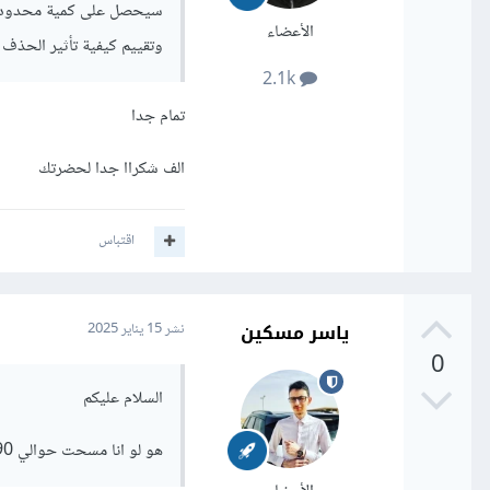
سيحصل على كمية محدودة جدا
الأعضاء
وتقييم كيفية تأثير الحذف ع
2.1k
تمام جدا
الف شكراا جدا لحضرتك
اقتباس
ياسر مسكين
نشر
15 يناير 2025
0
السلام عليكم
هو لو انا مسحت حوالي 90% من البيانات بسيب الnulls تاثير ده اي علي نموذج ؟