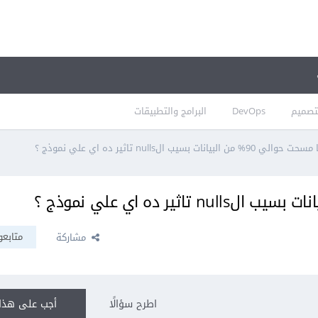
تصميم
DevOps
البرامج والتطبيقات
من البيانات بسيب الnulls تاثير ده اي علي نموذج ؟
متابعو
مشاركة
اطرح سؤالًا
أجب على هذا 