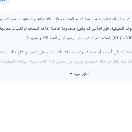
ية البيانات المتبقية ونمط القيم المفقودة فإذا كانت القيم المفقودة عشوائية و
ف المتبقية، فإن التأثير قد يكون محدودا خاصة إذا تم استخدام تقنيات معالجة
ودة تتركز في أعمدة أو صفوف رئيسية ذات تأثير كبير على النموذج فإن ذلك سيؤد
نات مما يقلل من دقة النموذج ويزيد من التحيز فإذا كانت نسبة البيانات المفقودة 
 المستخدمة لتدريب النموذج قد تصبح غير كافية، مما يؤدي إلى ضعف التعميم عند 
أظهر المزيد
ف من هذا التأثير، يمكنك حذف الأعمدة أو الصفوف ذات القيم المفقودة بشكل مفرط
 التي تتحمل القيم المفقودة (مثل أشجار القرار)، مع التأكد من أن البيانات المت
اف النتائج.