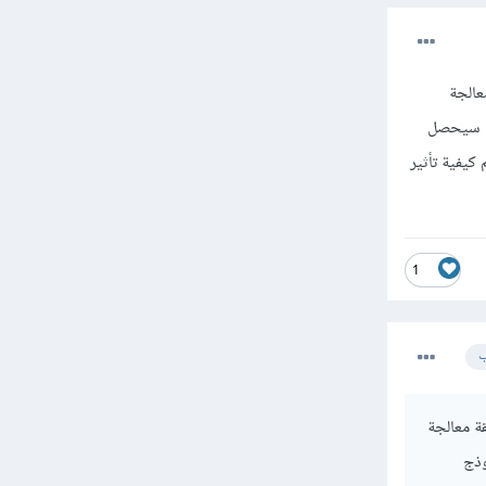
عالجة
وذج سيحصل
 كيفية تأثير
1
ب
قة معالجة
موذج