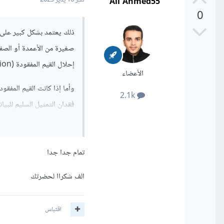
Ali Ahmed55
نشر
16 يناير 2025
0
ذلك يعتمد بشكل كبير على كم
صغيرة من الأعمدة أو الصفو
إحلال القيم المفقودة (Imputation) باستخدام المتوسط، الوسيط، أو الفئة الأكثر شيوعا.
الأعضاء
وأما إذا كانت القيم المفق
2.1k
فقدان التمثيل السليم للبيا
للغاية، فإن كمية البيانات
بالبيانات الجديدة. للتخفي
استخدام تقنيات مثل النماذج
تمام جدا جدا
التوزيع الأصلي لتجنب انحر
الف شكراا لحضرتك
اقتباس