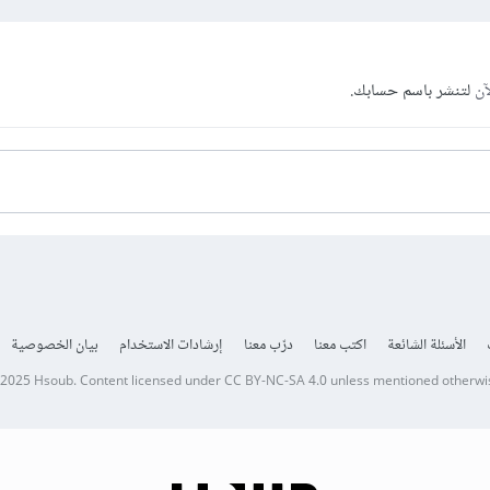
آن
لتنشر باسم حسابك.
الأسئلة الشائعة
اكتب معنا
درّب معنا
إرشادات الاستخدام
بيان الخصوصية
 2025
Hsoub
.
Content licensed under
CC BY-NC-SA 4.0
unless mentioned otherwi