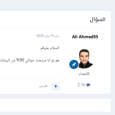
السؤال
Ali Ahmed55
نشر
15 يناير 2025
السلام عليكم
هو لو انا مسحت حوالي 90% من البيانات بسيب الnulls تاثير ده اي علي نموذج ؟
الأعضاء
2.1k
اقتباس