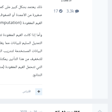
الأعضاء
ذلك يعتمد بشكل كبير على كمية 
17
3.3k
صغيرة من الأعمدة أو الصفوف ا
القيم المفقودة (Imputation) باستخدام المتوسط، الوسيط، أو الفئة الأكثر شيوعا.
وأما إذا كانت القيم المفقودة
التمثيل السليم للبيانات مما يق
البيانات المستخدمة لتدريب ال
للتخفيف من هذا التأثير، يمكن
التي تتحمل القيم المفقودة (مث
النتائج.
اقتباس