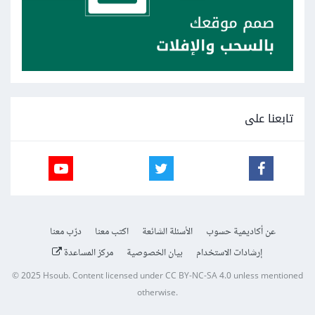
تابعنا على
عن أكاديمية حسوب
الأسئلة الشائعة
اكتب معنا
درّب معنا
إرشادات الاستخدام
بيان الخصوصية
مركز المساعدة
© 2025
Hsoub
.
Content licensed under
CC BY-NC-SA 4.0
unless mentioned
otherwise.