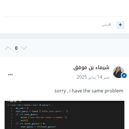
اقتباس
0
شيماء بن موفق
نشر
14 يناير 2025
sorry , i have the same problem