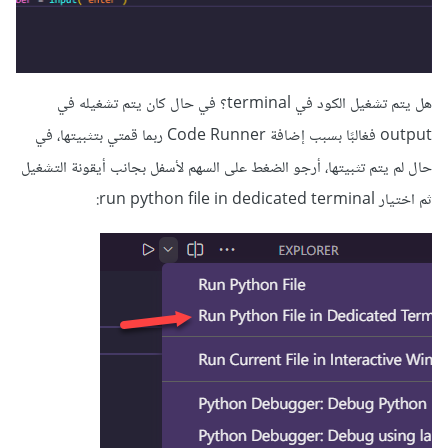
هل يتم تشغيل الكود في terminal؟ في حال كان يتم تشغيله في
output فغالبًا بسبب إضافة Code Runner ربما قمتي بتثبيتها، في
حال لم يتم تثبيتها، أرجو الضغط على السهم لأسفل بجانب أيقونة التشغيل
ثم اختيار run python file in dedicated terminal: