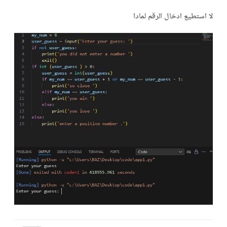
لا استطيع ادخال الرقم لمادا