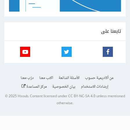
تابعنا على
عن أكاديمية حسوب
الأسئلة الشائعة
اكتب معنا
درّب معنا
إرشادات الاستخدام
بيان الخصوصية
مركز المساعدة
© 2025
Hsoub
.
Content licensed under
CC BY-NC-SA 4.0
unless mentioned
otherwise.