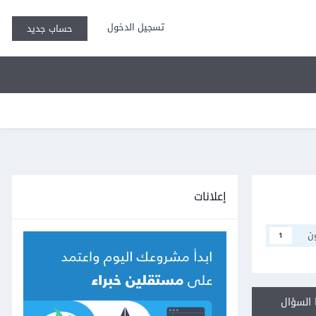
تسجيل الدخول
حساب جديد
إعلانات
ن
1
السؤال