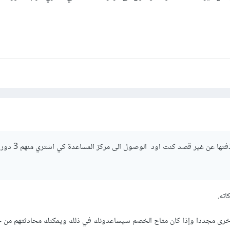
السلام عليكم نعم ممكن حذفتها عن غير 
اته.
أخرى مجددا وإذا كان متاح الخصم سيساعدونك في ذلك ويمكنك محادثتهم من خل