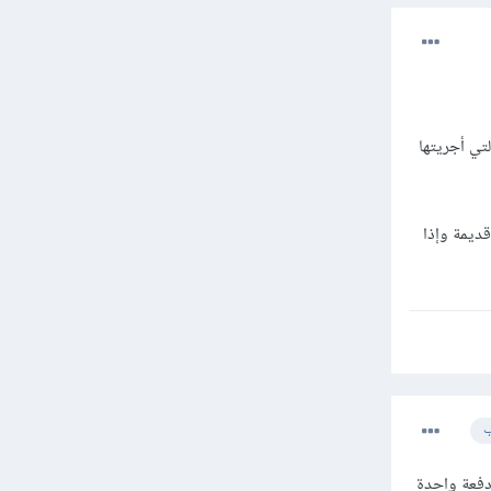
لتي أجريتها
ديمة وإذا
ب
 اود الوصول الى مركز المساعدة كي اشتري منهم 3 دورات دفعة واحدة