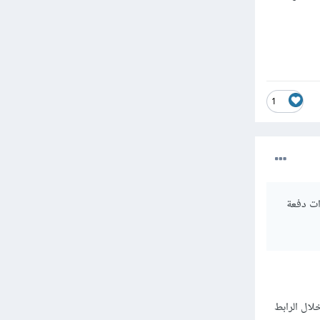
1
قصد كنت اود الوصول الى مركز المساعدة كي اشتري منهم 3 دورات دفعة
ال الرابط