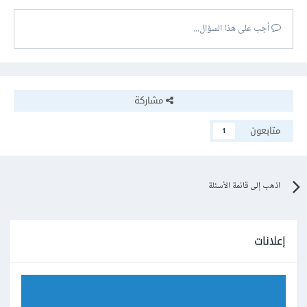
أجب على هذا السؤال...
ويوجد منتدي IO حسوب وهو منتدى باللغة العربية والعالم العربي
مشاركة
ومتخصص في التقنية ويمكنك زيارته عبر الرابط التالي
:
متابعون
1
https://io.hsoub.com/
اذهب إلى قائمة الأسئلة
إعلانات