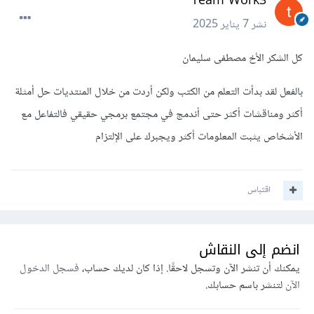
Team Work3
نشر
7 يناير 2025
كل الشكر الأخ مصطفى سليمان
وإذا أردت مكان مخصص للتمارين والاختبارات يمكنك استخدام
بالفعل لقد بدأت التعلم من الكتب ولكن أردت من خلال المنتديات حل أمثلة
مواقع ال problem solving وغيرها مثل leetcode ويمكنك
أكثر ومناقشات أكثر حتى أندمج في مجتمع برمجي حقيقي فالتفاعل مع
قراءة الاجابة التالية للتوضيح اكثر بشأن هذه المواقع
:
الأشخاص يثبت المعلومات أكثر ويجبرك على الإلتزام
اقتباس
انضم إلى النقاش
يمكنك أن تنشر الآن وتسجل لاحقًا. إذا كان لديك حساب،
فسجل الدخول
الآن
لتنشر باسم حسابك.