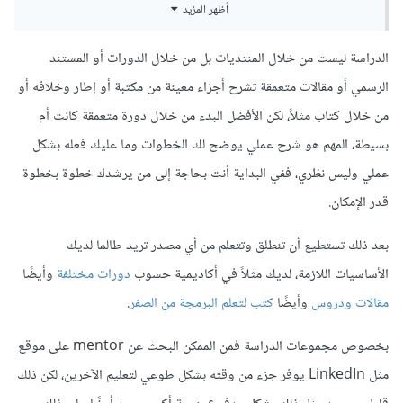
أجمعه، فلا يزال السؤال باقيا هل من منتدى يكون المحتوى فيه
أظهر المزيد
Curation ومتسلسل وحسب المستوى على أن يكون هناك
Study group للذين هم من نفس المستوى ويكون عليهم مشرفا
الدراسة ليست من خلال المنتديات بل من خلال الدورات أو المستند
اما بخصوص النسيان فالامر طبيعي تماما ولا تحتةج للقلق وكل ما
لمناقشة ما تم تعلمه والتدرب من خلال كثرة الأمثلة وال Tutorials
الرسمي أو مقالات متعمقة تشرح أجزاء معينة من مكتبة أو إطار وخلافه أو
عليك هو التطبيق بعد الانتهاء من درس معين حتي تثبت المعلومات
لتثبيت المعلومات والتدرج في المنهج.
من خلال كتاب مثلاً، لكن الأفضل البدء من خلال دورة متعمقة كانت أم
لديك ولا تنساها .
بسيطة، المهم هو شرح عملي يوضح لك الخطوات وما عليك فعله بشكل
وفي الأخير لك مني كل التقدير
يمكنك قراءة الاجابات التالية لتوضيح مشكلة النسيان
:
عملي وليس نظري، ففي البداية أنت بحاجة إلى من يرشدك خطوة بخطوة
قدر الإمكان.
بعد ذلك تستطيع أن تنطلق وتتعلم من أي مصدر تريد طالما لديك
الأساسيات اللازمة، لديك مثلاً في أكاديمية حسوب
دورات مختلفة
وأيضًا
مقالات ودروس
وأيضًا
كتب لتعلم البرمجة من الصفر
.
بخصوص مجموعات الدراسة فمن الممكن البحث عن mentor على موقع
مثل LinkedIn يوفر جزء من وقته بشكل طوعي لتعليم الآخرين، لكن ذلك