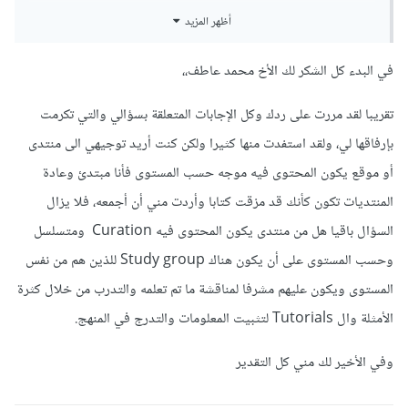
يمكنك اختيار التقنيات واللغة الانسب لك لتعلمها واتباع ال
أظهر المزيد
roadmap الخاص بها.
في البدء كل الشكر لك الأخ محمد عاطف،،
يمكنك قراءة المقالات التالية لتفاصيل اكثر حول كيفية تعلم البرمجة:
تقريبا لقد مررت على ردك وكل الإجابات المتعلقة بسؤالي والتي تكرمت
بإرفاقها لي، ولقد استفدت منها كثيرا ولكن كنت أريد توجيهي الى منتدى
أو موقع يكون المحتوى فيه موجه حسب المستوى فأنا مبتدئ وعادة
المنتديات تكون كأنك قد مزقت كتابا وأردت مني أن أجمعه، فلا يزال
السؤال باقيا هل من منتدى يكون المحتوى فيه Curation ومتسلسل
وحسب المستوى على أن يكون هناك Study group للذين هم من نفس
المستوى ويكون عليهم مشرفا لمناقشة ما تم تعلمه والتدرب من خلال كثرة
الأمثلة وال Tutorials لتثبيت المعلومات والتدرج في المنهج.
وفي الأخير لك مني كل التقدير