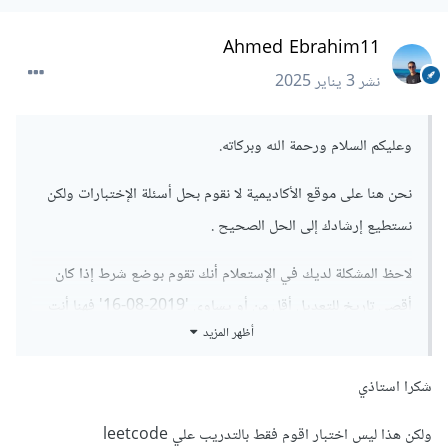
Ahmed Ebrahim11
نشر
3 يناير 2025
وعليكم السلام ورحمة الله وبركاته.
نحن هنا على موقع الأكاديمية لا نقوم بحل أسئلة الإختبارات ولكن
نستطيع إرشادك إلى الحل الصحيح .
لاحظ المشكلة لديك في الإستعلام أنك تقوم بوضع شرط إذا كان
أقصى تاريخ للتعديل أقل من أو يساوي '2019-08-16' فهنا أنت
أظهر المزيد
ستأخذ قيمة new_price وإلا فسيتم وضع قيمة 10 تلقائيا .
الخطأ في الشرط عندما يكون قيمة max(change_date) أكبر
شكرا استاذي
من '2019-08-16' ولكن المنتج لديه تعديل للسعر قبل هذا التاريخ
ولكن هذا ليس اختبار اقوم فقط بالتدريب علي leetcode