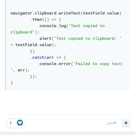
navigator
.
clipboard
.
writeText
(
textField
.
value
)
.
then
(()
=>
{
            console
.
log
(
'Text copied to 
clipboard'
);
            alert
(
'Text copied to clipboard: '
+
 textField
.
value
);
})
.
catch
(
err 
=>
{
            console
.
error
(
'Failed to copy text: 
'
,
 err
);
});
}
اقتباس
1