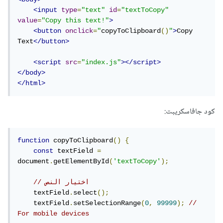
<input
type
=
"text"
id
=
"textToCopy"
value
=
"Copy this text!"
>
<button
onclick
=
"
copyToClipboard
()
"
>
Copy 
Text
</button>
<script
src
=
"index.js"
></script>
</body>
</html>
كود جافاسكريبت:
function
 copyToClipboard
()
{
const
 textField 
=
document
.
getElementById
(
'textToCopy'
);
// اختيار النص
    textField
.
select
();
    textField
.
setSelectionRange
(
0
,
99999
);
// 
For mobile devices