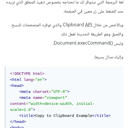
لغة البرمجة التي ستوفر لك ما تحتاجه بخصوص تنفيذ المنطق الذي تريده
عند الضغط على زر معين في الصفحة.
وبالأخص من خلال Clipboard
API
والذي توفره المتصفحات للنسخ
واللصق وهو الطريقة الحديثة لفعل ذلك
وليس Document.execCommand()‎.
وإليك مثال بسيط:
<!DOCTYPE html>
<html
lang
=
"en"
>
<head>
<meta
charset
=
"UTF-8"
>
<meta
name
=
"viewport"
content
=
"width=device-width, initial-
scale=1.0"
>
<title>
Copy to Clipboard Example
</title>
</head>
<body>