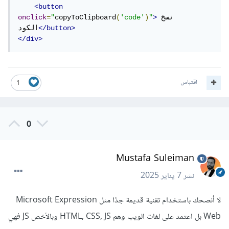
<button
نسخ 
>
"
)
'code'
(
copyToClipboard
"
=
onclick
</button>
الكود
</div>
اقتباس
1
0
Mustafa Suleiman
نشر
7 يناير 2025
لا أنصحك باستخدام تقنية قديمة جدًا مثل Microsoft Expression
Web بل اعتمد على لغات الويب وهم HTML, CSS, JS وبالأخص JS فهي