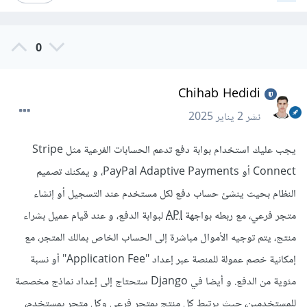
0
Chihab Hedidi
نشر
2 يناير 2025
يجب عليك استخدام بوابة دفع تدعم الحسابات الفرعية مثل Stripe
Connect أو PayPal Adaptive Payments، و يمكنك تصميم
النظام بحيث ينشئ حساب دفع لكل مستخدم عند التسجيل أو إنشاء
متجر فرعي، مع ربطه بواجهة
API
لبوابة الدفع، و عند قيام عميل بشراء
منتج، يتم توجيه الأموال مباشرة إلى الحساب الخاص بمالك المتجر، مع
إمكانية خصم عمولة للمنصة عبر إعداد "Application Fee" أو نسبة
مئوية من الدفع. و أيضا في Django ستحتاج إلى إعداد نماذج مخصصة
للمستخدمين، حيث يرتبط كل منتج بمتجر فرعي وكل متجر بمستخدم،