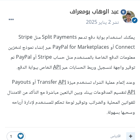
عبد الوهاب بومعراف
نشر
2 يناير 2025
يمكنك استخدام بوابة دفع تدعم Split Payments مثل Stripe
Connect أو PayPal for Marketplaces عبر إنشاء نموذج لتخزين
معلومات الدفع الخاصة بالمستخدم مثل حساب Stripe أو PayPal ثم
توفير واجهة لتسجيل وربط الحسابات عبر
API
الخاص ببوابة الدفع.
وعند إتمام عملية الشراء تستخدم ميزة Transfer
API
أو Payouts
API
لتقسيم المدفوعات بينك وبين البائعين مباشرة مع التأكد من الامتثال
للقوانين المحلية والضرائب وتوفير لوحة تحكم للمستخدم لإدارة أرباحه
وسحبها بسهولة.
اقتباس
1