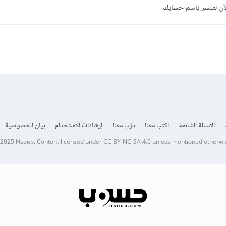
آن
لتنشر باسم حسابك.
الأسئلة الشائعة
اكتب معنا
درّب معنا
إرشادات الاستخدام
بيان الخصوصية
 2025
Hsoub
.
Content licensed under
CC BY-NC-SA 4.0
unless mentioned otherwi