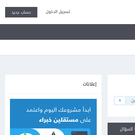
تسجيل الدخول
حساب جديد
إعلانات
ن
1
السؤال