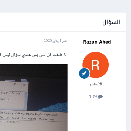
السؤال
Razan Abed
نشر
1 يناير 2025
انا طبقت كل شي بس عندي سؤال ليش كتبن
الأعضاء
109