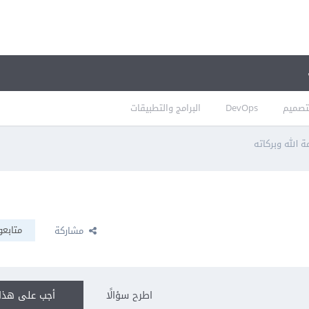
تصميم
DevOps
البرامج والتطبيقات
 الله وبركاته
متابعو
مشاركة
اطرح سؤالًا
أجب على هذا 