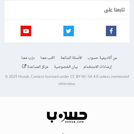
تابعنا على
عن أكاديمية حسوب
الأسئلة الشائعة
اكتب معنا
درّب معنا
إرشادات الاستخدام
بيان الخصوصية
مركز المساعدة
© 2025
Hsoub
.
Content licensed under
CC BY-NC-SA 4.0
unless mentioned
otherwise.