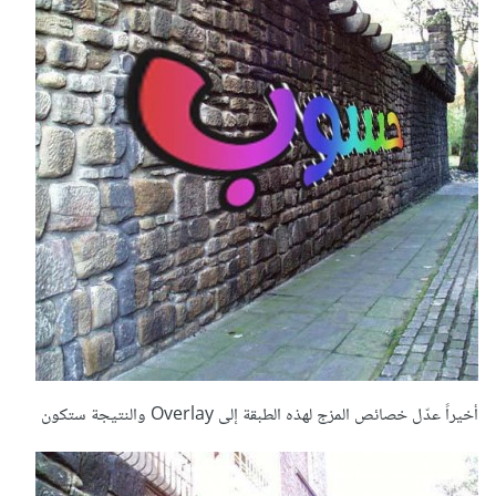
أخيراً عدّل خصائص المزج لهذه الطبقة إلى Overlay والنتيجة ستكون