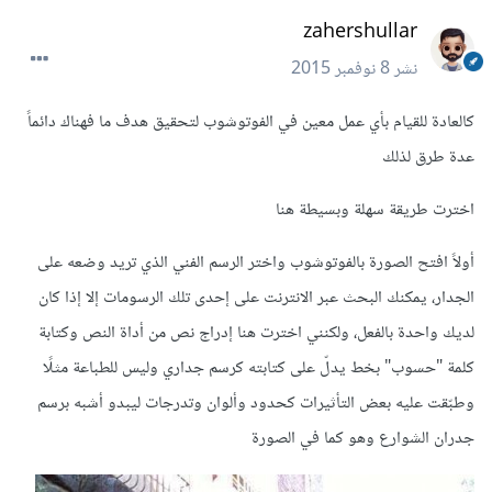
zahershullar
نشر
8 نوفمبر 2015
كالعادة للقيام بأي عمل معين في الفوتوشوب لتحقيق هدف ما فهناك دائماً
عدة طرق لذلك
اخترت طريقة سهلة وبسيطة هنا
أولاً افتح الصورة بالفوتوشوب واختر الرسم الفني الذي تريد وضعه على
الجدار، يمكنك البحث عبر الانترنت على إحدى تلك الرسومات إلا إذا كان
لديك واحدة بالفعل، ولكنني اخترت هنا إدراج نص من أداة النص وكتابة
كلمة "حسوب" بخط يدلّ على كتابته كرسم جداري وليس للطباعة مثلًا
وطبّقت عليه بعض التأثيرات كحدود وألوان وتدرجات ليبدو أشبه برسم
جدران الشوارع وهو كما في الصورة