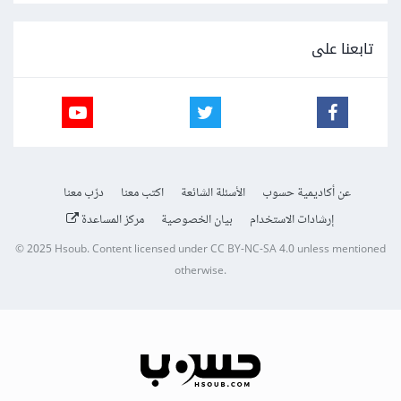
تابعنا على
عن أكاديمية حسوب
الأسئلة الشائعة
اكتب معنا
درّب معنا
إرشادات الاستخدام
بيان الخصوصية
مركز المساعدة
© 2025
Hsoub
.
Content licensed under
CC BY-NC-SA 4.0
unless mentioned
otherwise.