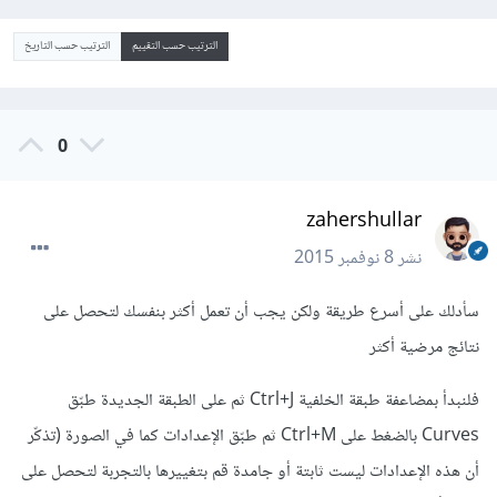
الترتيب حسب التقييم
الترتيب حسب التاريخ
0
zahershullar
نشر
8 نوفمبر 2015
سأدلك على أسرع طريقة ولكن يجب أن تعمل أكثر بنفسك لتحصل على
نتائج مرضية أكثر
فلنبدأ بمضاعفة طبقة الخلفية Ctrl+J ثم على الطبقة الجديدة طبّق
Curves بالضغط على Ctrl+M ثم طبّق الإعدادات كما في الصورة (تذكّر
أن هذه الإعدادات ليست ثابتة أو جامدة قم بتغييرها بالتجربة لتحصل على