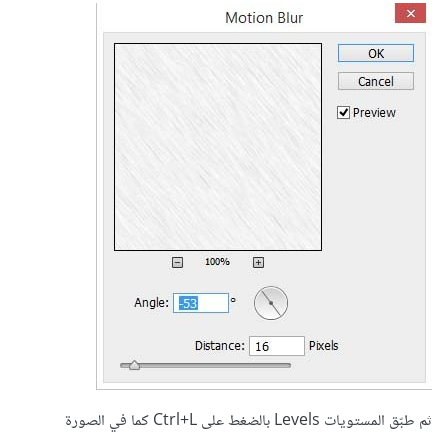
ثم طبّق المستويات Levels بالضغط على Ctrl+L كما في الصورة