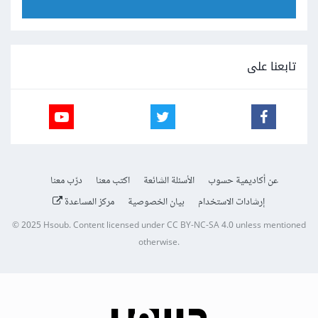
تابعنا على
عن أكاديمية حسوب
الأسئلة الشائعة
اكتب معنا
درّب معنا
إرشادات الاستخدام
بيان الخصوصية
مركز المساعدة
© 2025
Hsoub
.
Content licensed under
CC BY-NC-SA 4.0
unless mentioned
otherwise.