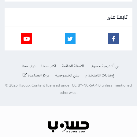
تابعنا على
عن أكاديمية حسوب
الأسئلة الشائعة
اكتب معنا
درّب معنا
إرشادات الاستخدام
بيان الخصوصية
مركز المساعدة
© 2025
Hsoub
.
Content licensed under
CC BY-NC-SA 4.0
unless mentioned
otherwise.