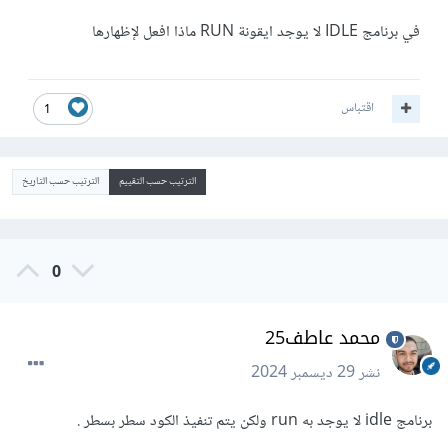
في برنامج IDLE لا يوجد ايقونة RUN ماذا افعل لإظهارها
اقتباس
1
الترتيب حسب التقييم
الترتيب حسب التاريخ
0
محمد عاطف25
نشر
29 ديسمبر 2024
برنامج idle لا يوجد به run ولكن يتم تنفيذ الكود سطر بسطر .