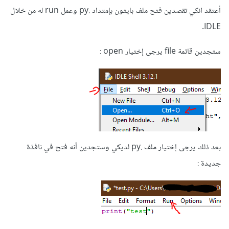
أعتقد انكي تقصدين فتح ملف بايثون بإمتداد .py وعمل run له من خلال
IDLE.
ستجدين قائمة file يرجى إختيار open
:
بعد ذلك يرجى إختيار ملف .py لديكي وستجدين أنه فتح في نافذة
جديدة
: