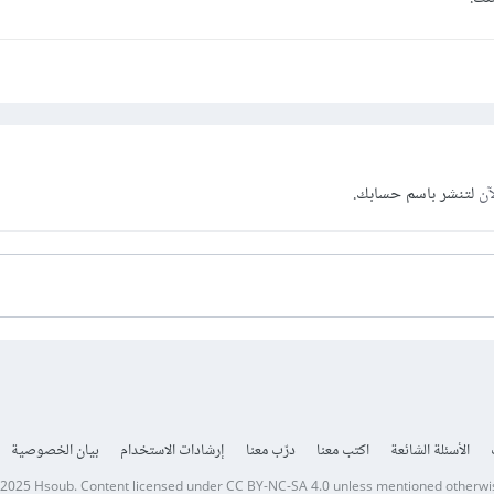
آن
لتنشر باسم حسابك.
الأسئلة الشائعة
اكتب معنا
درّب معنا
إرشادات الاستخدام
بيان الخصوصية
 2025
Hsoub
.
Content licensed under
CC BY-NC-SA 4.0
unless mentioned otherwi