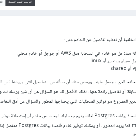
الترتيب حسب التقييم
ال
الخلفية أن تعطيه تفاصيل عن الخادم مثل
:
 هو خادم في السحابة مثل AWS أو جوجل أو خادم محلي.
سواء ويندوز أو linux
ادم الذي سيعمل عليه . ويفضل منك أن تسأله عن التفاصيل التي يريدها فمن الم
بقة أو تفاصيل زائدة عنها . لذلك الأفضل لك هو السؤال عن أى شئ يرسله لك و
ر المشروع هو توفير المتطلبات التي يحتاجها المطور والسؤال عن أدق التفاصي
ويطلب منك أيضا أن توفر له قاعدة بيانات Postgres لذلك يتوجب عليك البحث عن خادم أو إستضافة ت
بيانات Postgre وليس mysql كما يريد المطور . أو يمك
لك.