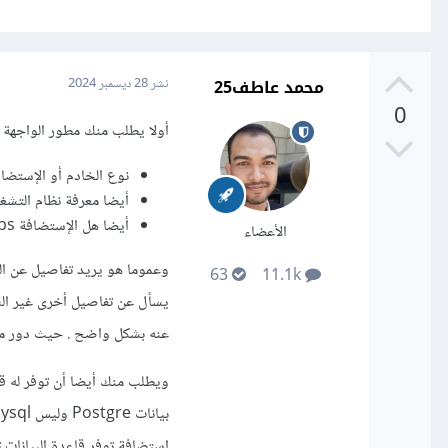
محمد عاطف25
نشر
28 ديسمبر 2024
0
أولا يطلب منك مطور الواجهة 
نوع الخادم أو الإستضافة مثلا هل
أيضا معرفة نظام التشغيل 
أيضا هل الإستضافة vps أو shared
الأعضاء
وعموما هو يريد تفاصيل عن الخ
63
11.1k
يسأل عن تفاصيل أخرى غير السا
عنه بشكل واضح . حيث دور مدي
إستضافة توفر قاعدة البيانات ت