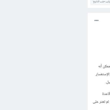
ترتيب حسب التاريخ
مكن أنه
الإستفسار
ل.
وفر قاعدة
نك توفير خادم قاعدة بيانات Postgres منفصل إذا لم تعثر على