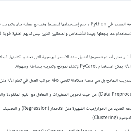
إن PyCaret هي مكتبة مفتوحة المصدر في Python و يتم إستخدامها لتبسيط وتسريع عملية بناء وت
لاستخدام مما يجعلها جيدة للأشخاص والمحللين الذين ليس لديهم خلفية قوية 
وهي "low-code machine " و تعني أنه تم تصميمها لتقليل عدد الأسطر البرمجية التي تحتاج لكتابتها. فبدل
P لإنشاء نموذج وتدريبه ببساطة وسهولة.
ريب النماذج بل هي منصة متكاملة تغطي كافة جوانب العمل في تعلم الآلة مثل:
بناء وتدريب النماذج: تدعم العديد من الخوارزميات الشهيرة مثل الانحدار (Regression) و التصنيف