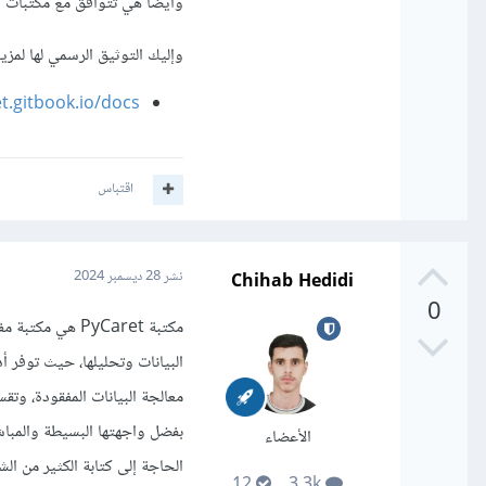
وأيضا هي تتوافق مع مكتبات وأطر عمل متعددة مثل arn
وإليك التوثيق الرسمي لها لمزي
et.gitbook.io/docs
اقتباس
Chihab Hedidi
نشر
28 ديسمبر 2024
0
مكتبة PyCaret 
البيانات وتحليلها، حيث توفر أ
معالجة البيانات المفقودة، وتق
بفضل واجهتها البسيطة والمباش
الأعضاء
الحاجة إلى كتابة الكثير من الش
12
3.3k