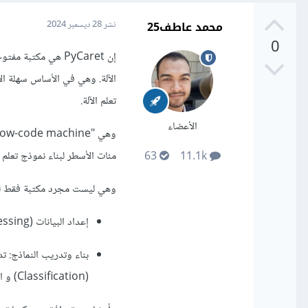
محمد عاطف25
نشر
28 ديسمبر 2024
0
الآلة. وهي في الأساس سهلة ا
تعلم الآلة.
الأعضاء
مئات الأسطر لبناء نموذج تعلم الآلة يمكن استخدام yCaret
63
11.1k
وهي ليست مجرد مكتبة فقط لتد
إعداد البيانات (Data Preprocessing): من حيث تحويل المتغيرات و التعامل مع القيم المفقودة والترميز وغيرها.
(Classification) و التجميع (Clustering).