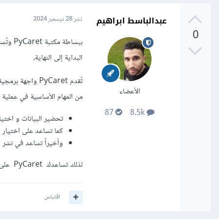
عبدالباسط ابراهيم
نشر
28 ديسمبر 2024
0
ببساطة
البداية إلى النهاية،
تُقدم PyCaret وا
الأعضاء
من المهام الأساسية في عملية ال
87
8.5k
تحضير البيانات و اختيا
كما تساعد على اختيار 
وأخيراً تساعد في نشر 
لذلك تساعدك PyCaret على بناء نماذج قوية ونشرها بسرعة وكفاءة.
اقتباس