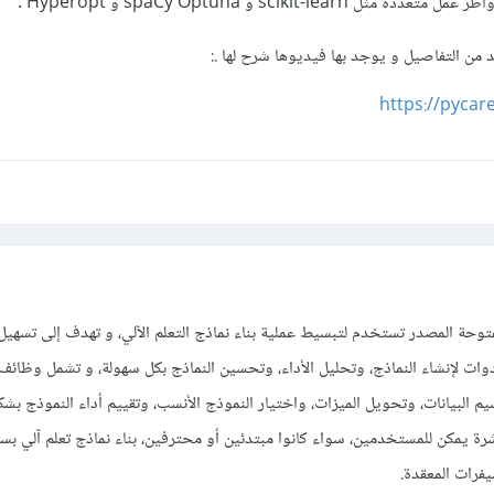
scikit-le و spaCy Optuna و Hyperopt .
د من التفاصيل و يوجد بها فيديوها شرح لها .:
https://pycar
هي مكتبة مفتوحة المصدر تستخدم لتبسيط عملية بناء نماذج التعلم الآلي، و تهدف إلى تسهي
دوات لإنشاء النماذج، وتحليل الأداء، وتحسين النماذج بكل سهولة، و تشمل وظائف 
سيم البيانات، وتحويل الميزات، واختيار النموذج الأنسب، وتقييم أداء النموذج بشك
رة يمكن للمستخدمين، سواء كانوا مبتدئين أو محترفين، بناء نماذج تعلم آلي بس
يفرات المعقدة.