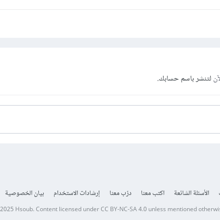
آن
لتنشر باسم حسابك.
الأسئلة الشائعة
اكتب معنا
درّب معنا
إرشادات الاستخدام
بيان الخصوصية
 2025
Hsoub
.
Content licensed under
CC BY-NC-SA 4.0
unless mentioned otherwi