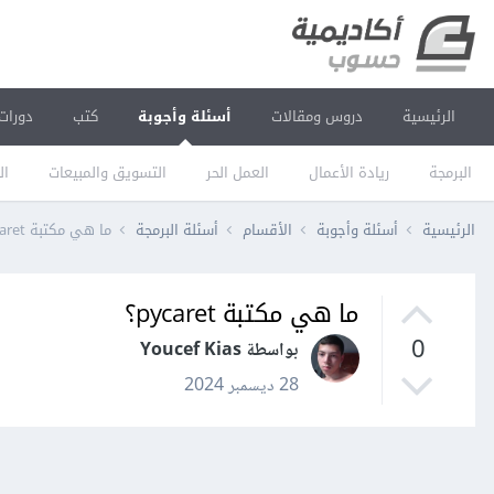
الرئيسية
دروس ومقالات
أسئلة وأجوبة
كتب
دورات
البرمجة
ريادة الأعمال
العمل الحر
التسويق والمبيعات
ال
الرئيسية
أسئلة وأجوبة
الأقسام
أسئلة البرمجة
ما هي مكتبة pycaret؟
ما هي مكتبة pycaret؟
0
بواسطة Youcef Kias
28 ديسمبر 2024