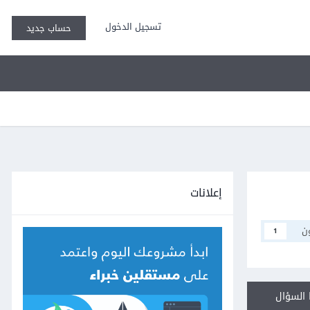
تسجيل الدخول
حساب جديد
إعلانات
ن
1
السؤال