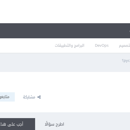
تصميم
DevOps
البرامج والتطبيقات
متابعو
مشاركة
اطرح سؤالًا
أجب على هذا 