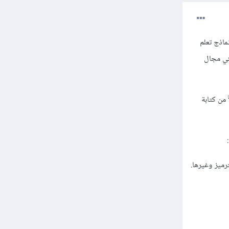
دريب نماذج تعلم
في مجال
اً من كتابة