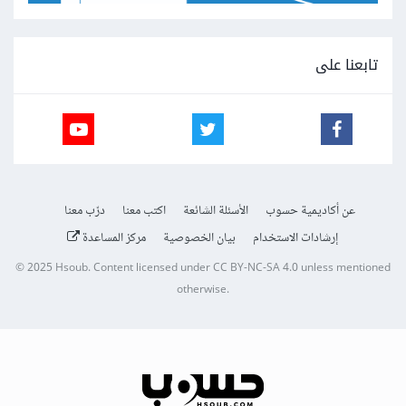
تابعنا على
عن أكاديمية حسوب
الأسئلة الشائعة
اكتب معنا
درّب معنا
إرشادات الاستخدام
بيان الخصوصية
مركز المساعدة
© 2025
Hsoub
.
Content licensed under
CC BY-NC-SA 4.0
unless mentioned
otherwise.