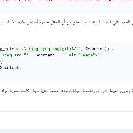
العمود في قاعدة البيانات وللتحقق من أن الحقل صورة أم نص عادة يمكنك ال
g_match
(
'/\.(jpg|jpeg|png|gif)$/i'
,
 $content
))
{
'<img src="'
.
 $content 
.
'" alt="Image">'
;
{
$content
;
لاحظ هنا أن المتغير content يحوي القيمة التي في قاعدة البيانات وهنا نتحقق منها سواء كانت صورة أم ل