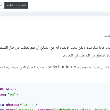
الترتيب حسب التقييم
ال
اته.
د جافا سكريبت ولكن يجب الإنتباه أنه من الممكن أن يتم تعطيله من قبل المستخ
ء التحقق من الإدخال في الخادم.
أولا كود جافاسكريبت سيكون كالتالي حيث سنجعل هناك radio buttion لتحديد الخيار 
PE html>
ang
=
"en"
>
ta
charset
=
"UTF-8"
>