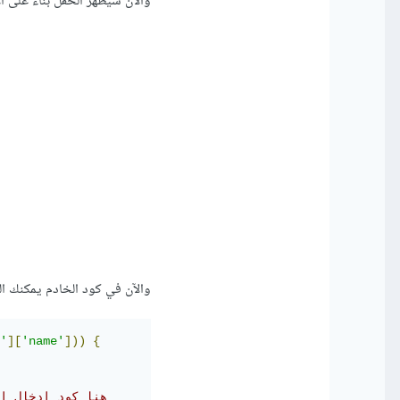
والآن سيظهر الحقل بناء على الإ
والآن في كود الخادم يمكنك ال
'
][
'name'
]))
{
// هنا كود إدخال البيانات في قاعدة البيانات وحفظ الصورة إذا تم رفع الصورة 