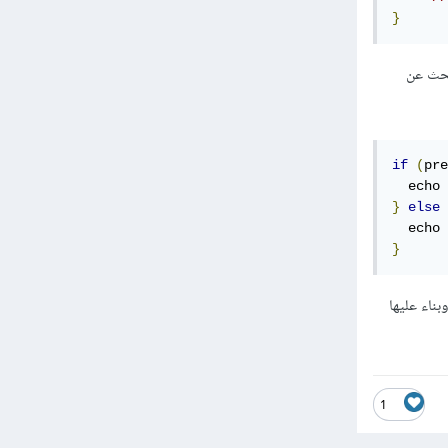
}
بحث عن
if
(
pre
  echo 
}
else
  echo 
}
ا وبناء عليها
1