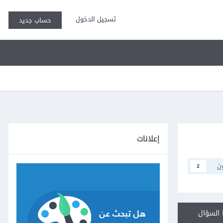
تسجيل الدخول
حساب جديد
إعلانات
ن
2
السؤال