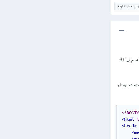
ترتيب حسب التاريخ
دم لهذا لا
الذي سيختاره المستخدم وبناء
<!DOCTY
<html
l
<head>
<me