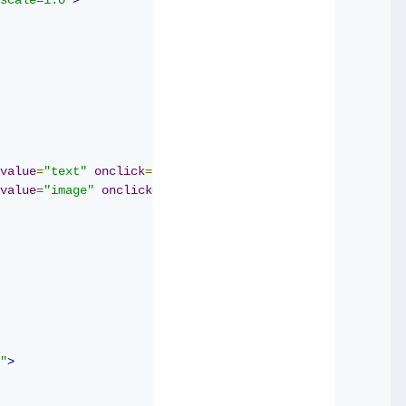
scale=1.0"
>
</label>
 نص
>
"
()
toggleFields
"
=
onclick
"text"
=
value
</label>
 صورة
>
"
()
toggleFields
"
=
onclick
"image"
=
value
"
>