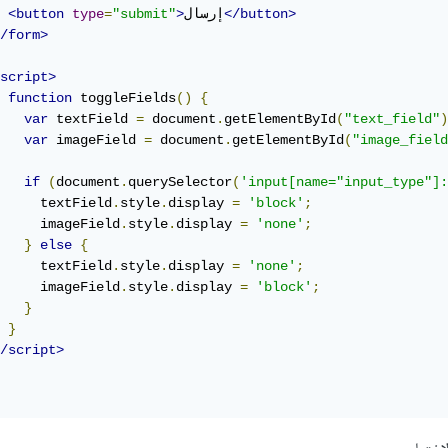
</button>
إرسال
>
"submit"
=
type
<button
/form>
script>
function
 toggleFields
()
{
var
 textField 
=
 document
.
getElementById
(
"text_field"
)
var
 imageField 
=
 document
.
getElementById
(
"image_field
if
(
document
.
querySelector
(
'input[name="input_type"]:
     textField
.
style
.
display 
=
'block'
;
     imageField
.
style
.
display 
=
'none'
;
}
else
{
     textField
.
style
.
display 
=
'none'
;
     imageField
.
style
.
display 
=
'block'
;
}
}
/script>