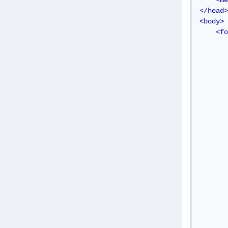
<me
</head>
<body>
<fo
تب إجابة أو إرفع صورة