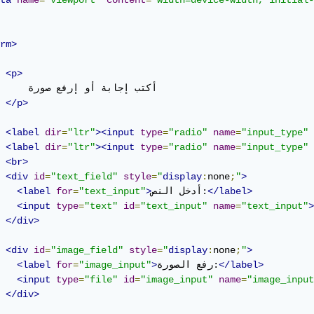
ta
name
=
"viewport"
content
=
"width=device-width, initial-
rm>
<p>
            أك

</p>
<label
dir
=
"ltr"
><input
type
=
"radio"
name
=
"input_type"
<label
dir
=
"ltr"
><input
type
=
"radio"
name
=
"input_type"
<br>
<div
id
=
"text_field"
style
=
"
display
:
none
;
"
>
</label>
أدخل النص:
>
"text_input"
=
for
<label
<input
type
=
"text"
id
=
"text_input"
name
=
"text_input"
>
</div>
<div
id
=
"image_field"
style
=
"
display
:
none
;
"
>
</label>
رفع الصورة:
>
"image_input"
=
for
<label
<input
type
=
"file"
id
=
"image_input"
name
=
"image_input
</div>