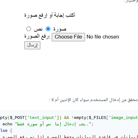
ختيار .
تحقق من إدخال المستخدم سواء كان الإثنين أم لا
:
pty
(
$_POST
[
'text_input'
])
&&
!
empty
(
$_FILES
[
'image_input
;
"يجب إدخال إما نص أو صورة فقط."
 echo 
lse
{