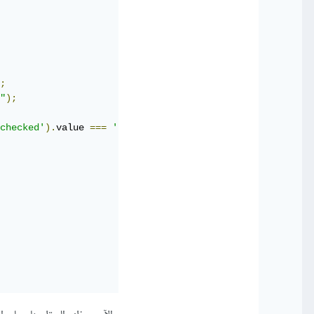
;
"
);
checked'
).
value 
===
'text'
)
{