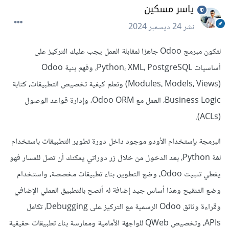
ياسر مسكين
نشر
24 ديسمبر 2024
لتكون مبرمج Odoo جاهزا لمقابلة العمل يجب عليك التركيز على
أساسيات Python، XML، PostgreSQL، وفهم بنية Odoo
(Modules، Models، Views) وتعلم كيفية تخصيص التطبيقات، كتابة
Business Logic، العمل مع Odoo ORM، وإدارة قواعد الوصول
(ACLs).
البرمجة بإستخدام الأودو موجود داخل دورة تطوير التطبيقات باستخدام
لغة Python، بعد الدخول من خلال زر دوراتي يمكنك أن تصل للمسار فهو
يغطي تثبيت Odoo، وضع التطوير، بناء تطبيقات مخصصة، واستخدام
وضع التنقيح وهذا أساس جيد إضافة له أنصح بالتطبيق العملي الإضافي
وقراءة وثائق Odoo الرسمية مع التركيز على Debugging، تكامل
APIs، وتخصيص QWeb للواجهة الأمامية وممارسة بناء تطبيقات حقيقية