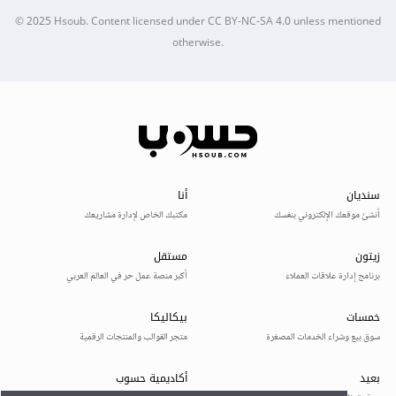
© 2025
Hsoub
.
Content licensed under
CC BY-NC-SA 4.0
unless mentioned
otherwise.