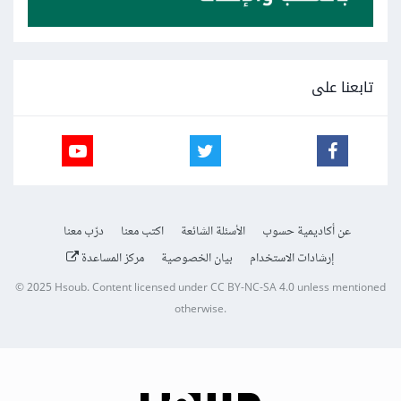
تابعنا على
عن أكاديمية حسوب
الأسئلة الشائعة
اكتب معنا
درّب معنا
إرشادات الاستخدام
بيان الخصوصية
مركز المساعدة
© 2025
Hsoub
.
Content licensed under
CC BY-NC-SA 4.0
unless mentioned
otherwise.