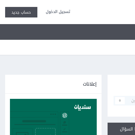
تسجيل الدخول
حساب جديد
إعلانات
ن
0
السؤال