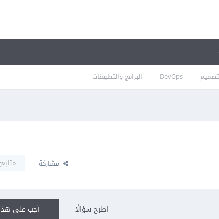
تصميم
DevOps
البرامج والتطبيقات
متابعو
مشاركة
اطرح سؤالًا
أجب على هذا 