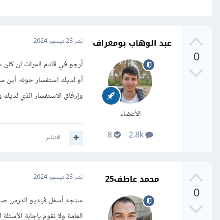
عبد الوهاب بومعراف
نشر
23 ديسمبر 2024
0
أرجو في قادم المرات إن كان 
أو لديك استفسار حوله، أين س
وإرفاق الاستفسار الذي لديك
الأعضاء
8
2.8k
اقتباس
محمد عاطف25
نشر
23 ديسمبر 2024
0
ستجد أسفل فيديو الدرس صندو
العامة ولا نقوم بإجابة الأسئ