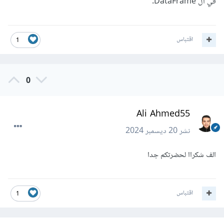
في ال DataFrame.
اقتباس
1
0
Ali Ahmed55
نشر
20 ديسمبر 2024
الف شكراا لحضرتكم جدا
اقتباس
1