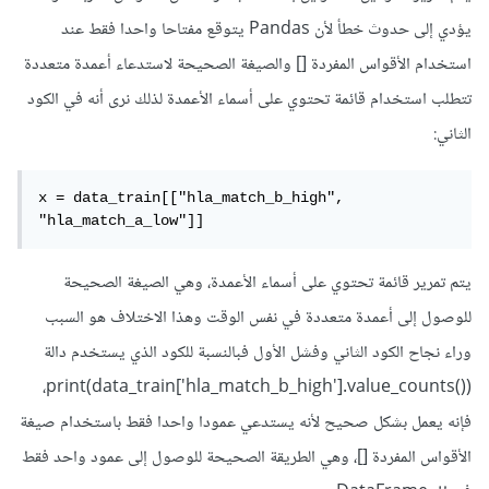
يؤدي إلى حدوث خطأ لأن Pandas يتوقع مفتاحا واحدا فقط عند
استخدام الأقواس المفردة [] والصيغة الصحيحة لاستدعاء أعمدة متعددة
تتطلب استخدام قائمة تحتوي على أسماء الأعمدة لذلك نرى أنه في الكود
الثاني:
x = data_train[["hla_match_b_high", 
"hla_match_a_low"]]
يتم تمرير قائمة تحتوي على أسماء الأعمدة، وهي الصيغة الصحيحة
للوصول إلى أعمدة متعددة في نفس الوقت وهذا الاختلاف هو السبب
وراء نجاح الكود الثاني وفشل الأول فبالنسبة للكود الذي يستخدم دالة
print(data_train['hla_match_b_high'].value_counts())،
فإنه يعمل بشكل صحيح لأنه يستدعي عمودا واحدا فقط باستخدام صيغة
الأقواس المفردة []، وهي الطريقة الصحيحة للوصول إلى عمود واحد فقط