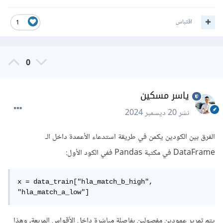
اقتباس
1
0
ياسر مسكين
نشر
20 ديسمبر 2024
الفرق بين الكودين يكمن في طريقة استدعاء الأعمدة داخل الـ
DataFrame في مكتبة Pandas ففي الكود الأول:
x = data_train["hla_match_b_high", 
"hla_match_a_low"]
يتم تمرير عمودين مفصولين بفاصلة مباشرة داخل الأقواس المربعة، وهذا