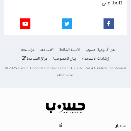
تابعنا على
عن أكاديمية حسوب
الأسئلة الشائعة
اكتب معنا
درّب معنا
إرشادات الاستخدام
بيان الخصوصية
مركز المساعدة
© 2025
Hsoub
.
Content licensed under
CC BY-NC-SA 4.0
unless mentioned
otherwise.