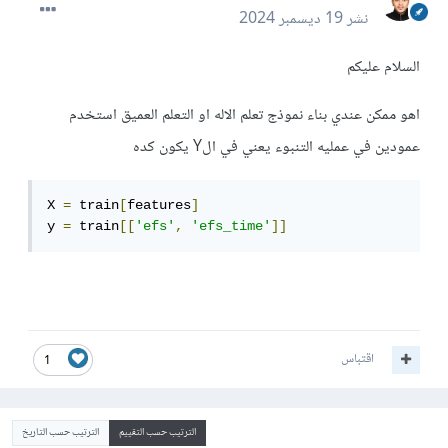
نشر
19 ديسمبر 2024
السلام عليكم
اهو ممكن عندي بناء نموذج تعلم الاله او التعلم العميق استخدم
عمودين في عمليه التنبوء يعني في الY يكون كده
X 
=
 train
[
features
]
y 
=
 train
[[
'efs'
,
'efs_time'
]]
اقتباس
1
الترتيب حسب التقييم
الترتيب حسب التاريخ