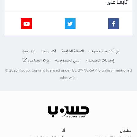
تابعنا على
عن أكاديمية حسوب
الأسئلة الشائعة
اكتب معنا
درّب معنا
إرشادات الاستخدام
بيان الخصوصية
مركز المساعدة
© 2025
Hsoub
.
Content licensed under
CC BY-NC-SA 4.0
unless mentioned
otherwise.