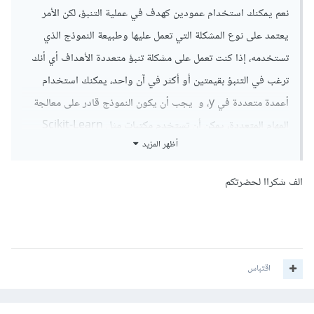
نعم يمكنك استخدام عمودين كهدف في عملية التنبؤ، لكن الأمر
يعتمد على نوع المشكلة التي تعمل عليها وطبيعة النموذج الذي
تستخدمه، إذا كنت تعمل على مشكلة تنبؤ متعددة الأهداف أي أنك
ترغب في التنبؤ بقيمتين أو أكثر في آن واحد، يمكنك استخدام
أعمدة متعددة في y، و يجب أن يكون النموذج قادر على معالجة
المهام المتعددة، يمكن أن تستخدم مكتبات مثل Scikit-Learn
أظهر المزيد
باستخدام نماذج مثل MultiOutputRegressor أو
MultiOutputClassifier، أو كحالة متقدمة و أكثر تعقيد يمكنك
الف شكراا لحضرتكم
إستخادم مكتبة Keras/TensorFlow حيث تقوم ببناء شبكة
عصبية ذات طبقات إخراج متعددة.
و أيضا في بعض الحالات قد يكون أحد الأعمدة مثل efs_time
اقتباس
مجرد دعم أو مدخل إضافي بدلا من أن يكون هدفا مستقلا، في هذه
الحالة يمكنك دمج المعلومات الإضافية كميزات إضافية في X.