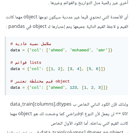
أخرى غير رقمية مثل التواريخ والقوائم وغيرها .
Pandas هل نوع البيانات في العمود هو تحديدًا str، وهو ليس ما
يحدث عند قراءة البيانات من ملف.
أى الأعمدة التي تحتوي قيما غير عددية سيكون نوعها object مهما كانت
القيم و لاجظ القيم التالية جميعها يتم إعتبارها ك object في pandas
:
بينما الشرط if data_train[columns].dtypes == object
سيتم تنفيذه في حال نوع العمو هو object، بغض النظر عن نوع
# سلاسل نصية عادية
البيانات التي يحتويها.
data 
=
{
'col'
:
[
'ahmed'
,
'mohamed'
,
'amr'
]}
لذا، بإمكانك استخراج ومعالجة النصوص فقط داخل الأعمدة عن
# قوائم lists
data 
=
{
'col'
:
[[
1
,
2
],
[
3
,
4
],
[
5
,
6
]]}
طريق إخبار Pandas بشكل صريح أن نوع البيانات هو 'String'
وليس 'Object'.
# قيم مختلطة تعتبر object
data 
=
{
'col'
:
[
'ahmed'
,
123
,
[
1
,
2
,
3
]]}
ستجد تفصيل هنا:
ولذلك فإن الكود الثاني الخاص ب data_train[columns].dtypes
https://pandas.pydata.org/docs/user_guide/t
== str لن يعمل لأن النوع الإفتراضي كما وضحت لك هو object مهما
ext.html
كانت القيم التي بداخله. أما الكود الأول الخاص