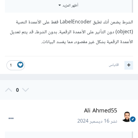
أظهر المزيد
بس سوال هل الازم اصلان ان اعمل الشرط ده يعني هيحصل اي لو
معملتيش كده ؟
الشرط يضمن أنك تطبق LabelEncoder فقط على الأعمدة النصية
(object) دون التأثير على الأعمدة الرقمية. بدون الشرط، قد يتم تعديل
الأعمدة الرقمية بشكل غير مقصود، مما يفسد البيانات.
اقتباس
1
0
Ali Ahmed55
نشر
16 ديسمبر 2024