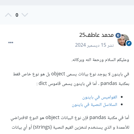
من البيانات في بايثون، ولكنه يستخدم بشكل أساسي لتمثيل
النصوص، والأهم ليس كل عمود من نوع object هو بالضرورة
0
عمود نصي string، فقد يحتوي على أنواع بيانات أخرى مختلطة.
محمد عاطف25
بعد Pandas 1.0، أصبح هناك نوع بيانات مخصص للتعامل مع
بيانات النصوص والعمل بها، وهو StringDtype، بالتالي في حال
نشر
15 ديسمبر 2024
نوع العمود Object، فلا يعني بالضرورة أن جميع القيم ستكون
وعليكم السلام ورحمة الله وبركاته.
نصية، في الواقع، يمكن أن تكون جميعها أرقامًا، أو مزيجًا من
النصوص والأعداد الصحيحة والأعداد العشرية.
في بايثون لا يوجد نوع بيانات يسمى object بل هو نوع خاص فقط
بمكتبة pandas . أما في بايثون يسمى قاموس dict
:
إذن مع وجود ذلك التباين، فلا تستطيع إجراء أي عملية نصية على
العمود مباشرة.
القواميس في بايثون
السلاسل النصية في بايثون
عامًة str هو نوع بيانات أساسي في بايثون يمثل سلسلة من
أما في مكتبة pandas فإن
نوع البيانات object هو النوع الافتراضي
الحروف (نص)، بالتالي في حال
للأعمدة و الذي يستخدم لتخزين القيم النصية (strings) أو أي بيانات
data_train[columns].dtypes == str، فإنك تسأل