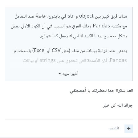
هناك فرق كبير بين object و str في بايثون، خاصةً عند التعامل
مع مكتبة Pandas وذلك الفرق هو السبب في أن الكود الأول يعمل
بشكل صحيح بينما الكود الثاني لا يعمل كما تتوقع.
بمعنى عند قراءة بيانات من ملف (مثل CSV أو Excel) باستخدام
Pandas، فإن الأعمدة التي تحتوي على strings أو بيانات
مختلطة مثل أرقام ونصوص يتم تخزينها بنوع بيانات object
أظهر المزيد
بشكل إفتراضي.
الف شكراا جدا لحضرتك يا أ.مصطفي
ولكن نوع البيانات Object له نطاق أوسع بكثير. فهو لا يشمل فقط
النصوص، بل يمكن أن يشمل أيضًا أي بيانات أخرى لا تفهمها
جزاك الله كل خير
Pandas.
اقتباس
وobject هو نوع بيانات عام في Pandas يمكن أن يحمل أي نوع