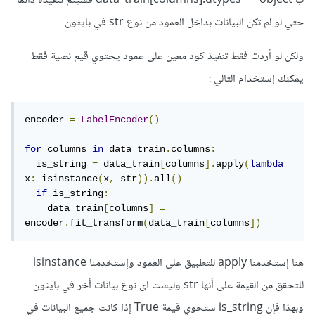
ب data_train[columns].dtypes == object فسيتم تنفيذه دائما
حتي لو لم تكن البيانات بداخل العمود من نوع str في بايثون
ولكن لو أردت فقط تنفيذ كود معين على عمود يحتوي قيم نصية فقط
يمكنك إستخدام التالي
:
encoder 
=
LabelEncoder
()
for
 columns 
in
 data_train
.
columns
:
  is_string 
=
 data_train
[
columns
].
apply
(
lambda
x
:
 isinstance
(
x
,
 str
)).
all
()
if
 is_string
:
    data_train
[
columns
]
=
encoder
.
fit_transform
(
data_train
[
columns
])
هنا إستخدمنا apply للتطبيق على العمود وإستخدمنا isinstance
للتحقق من القيمة على أنها str وليست اى نوع بيانات أخر في بايثون
وبهذا فإن is_string ستحوي قيمة True إذا كانت جميع البيانات في