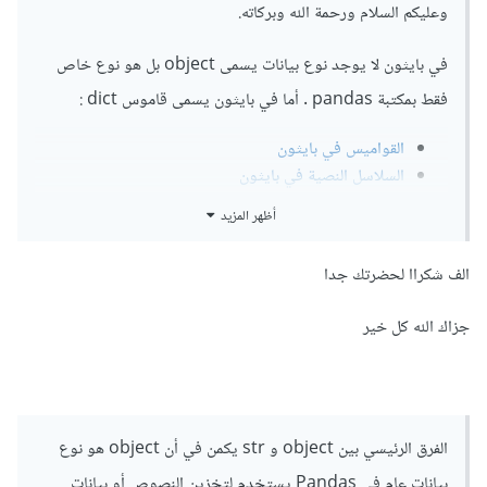
وعليكم السلام ورحمة الله وبركاته.
في بايثون لا يوجد نوع بيانات يسمى object بل هو نوع خاص
فقط بمكتبة pandas . أما في بايثون يسمى قاموس dict
:
القواميس في بايثون
السلاسل النصية في بايثون
أظهر المزيد
أما في مكتبة pandas فإن
نوع البيانات object هو النوع
الافتراضي للأعمدة و الذي يستخدم لتخزين القيم النصية
الف شكراا لحضرتك جدا
(strings) أو أي بيانات أخرى غير رقمية مثل التواريخ والقوائم
جزاك الله كل خير
وغيرها .
أى الأعمدة التي تحتوي قيما غير عددية سيكون نوعها object
مهما كانت القيم و لاجظ القيم التالية جميعها يتم إعتبارها ك
الفرق الرئيسي بين object و str يكمن في أن object هو نوع
object في pandas
:
بيانات عام في Pandas يستخدم لتخزين النصوص أو بيانات