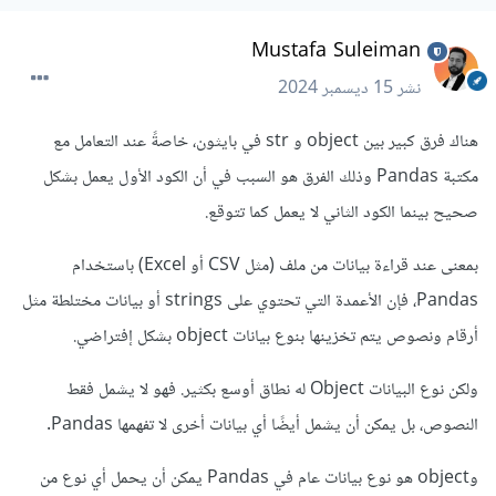
Mustafa Suleiman
نشر
15 ديسمبر 2024
هناك فرق كبير بين object و str في بايثون، خاصةً عند التعامل مع
مكتبة Pandas وذلك الفرق هو السبب في أن الكود الأول يعمل بشكل
صحيح بينما الكود الثاني لا يعمل كما تتوقع.
بمعنى عند قراءة بيانات من ملف (مثل CSV أو Excel) باستخدام
Pandas، فإن الأعمدة التي تحتوي على strings أو بيانات مختلطة مثل
أرقام ونصوص يتم تخزينها بنوع بيانات object بشكل إفتراضي.
ولكن نوع البيانات Object له نطاق أوسع بكثير. فهو لا يشمل فقط
النصوص، بل يمكن أن يشمل أيضًا أي بيانات أخرى لا تفهمها Pandas.
وobject هو نوع بيانات عام في Pandas يمكن أن يحمل أي نوع من