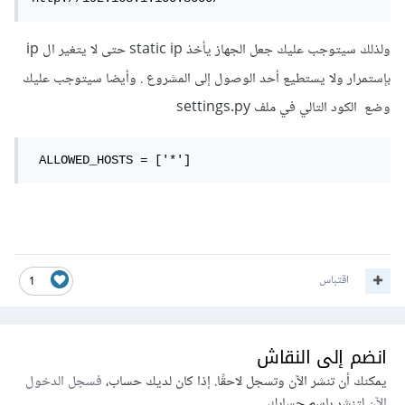
ولذلك سيتوجب عليك جعل الجهاز يأخذ static ip حتى لا يتغير ال ip
بإستمرار ولا يستطيع أحد الوصول إلى المشروع . وأيضا سيتوجب عليك
وضع
الكود التالي في ملف settings.py
 ALLOWED_HOSTS = ['*']
اقتباس
1
انضم إلى النقاش
يمكنك أن تنشر الآن وتسجل لاحقًا. إذا كان لديك حساب،
فسجل الدخول
الآن
لتنشر باسم حسابك.