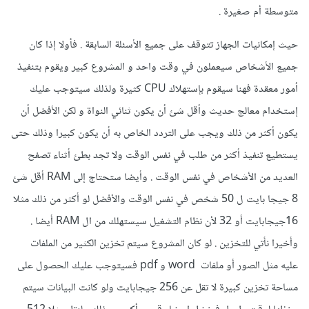
متوسطة أم صغيرة .
حيث إمكانيات الجهاز تتوقف على جميع الأسئلة السابقة . فأولا إذا كان
جميع الأشخاص سيعملون في وقت واحد و المشروع كبير ويقوم بتنفيذ
أمور معقدة فهنا سيقوم بإستهلاك CPU كثيرة ولذلك سيتوجب عليك
إستخدام معالج حديث وأقل شئ أن يكون ثنائي النواة و لكن الأفضل أن
يكون أكثر من ذلك ويجب على التردد الخاص به أن يكون كبيرا وذلك حتى
يستطيع تنفيذ أكثر من طلب في نفس الوقت ولا تجد بطئ أثناء تصفح
العديد من الأشخاص في نفس الوقت . وأيضا ستحتاج إلى RAM أقل شئ
8 جيجا بايت ل 50 شخص في نفس الوقت والأفضل لو أكثر من ذلك مثلا
16جيجابايت أو 32 لأن نظام التشغيل سيستهلك من ال RAM أيضا .
وأخيرا نأتي للتخزين . لو كان المشروع سيتم تخزين الكثير من الملفات
عليه مثل الصور أو ملفات word و pdf فسيتوجب عليك الحصول على
مساحة تخزين كبيرة لا تقل عن 256 جيجابايت ولو كانت البيانات سيتم