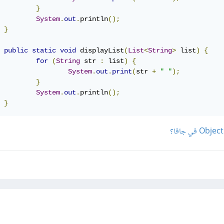
}
System
.
out
.
println
();
}
public
static
void
 displayList
(
List
<
String
>
 list
)
{
for
(
String
 str 
:
 list
)
{
System
.
out
.
print
(
str 
+
" "
);
}
System
.
out
.
println
();
}