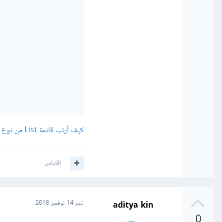
كيف أرتب قائمة List من نوع Object في جافا؟
اقتباس
aditya kin
نشر
14 نوفمبر 2018
0