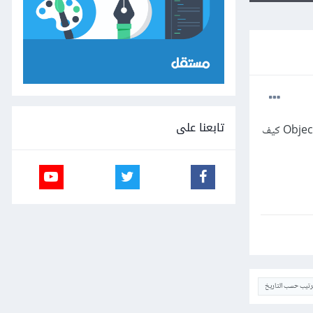
تابعنا على
عندي قائمة List من نوع Object في جافا كنت قد بينته مسبقًا، أحتاج لترتيب هذه القائمة أي عمل Sorting للعناصر Objects كيف
ترتيب حسب التاريخ