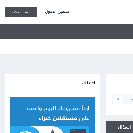
تسجيل الدخول
حساب جديد
إعلانات
ن
0
السؤال