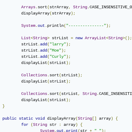
Arrays
.
sort
(
strArray
,
String
.
CASE_INSENSITIVE_O
		displayArray
(
strArray
);
System
.
out
.
println
(
"---------------"
);
List
<
String
>
 strList 
=
new
ArrayList
<
String
>();
		strList
.
add
(
"larry"
);
		strList
.
add
(
"Moe"
);
		strList
.
add
(
"Curly"
);
		displayList
(
strList
);
Collections
.
sort
(
strList
);
		displayList
(
strList
);
Collections
.
sort
(
strList
,
String
.
CASE_INSENSITI
		displayList
(
strList
);
}
public
static
void
 displayArray
(
String
[]
 array
)
{
for
(
String
 str 
:
 array
)
{
System
.
out
.
print
(
str 
+
" "
);