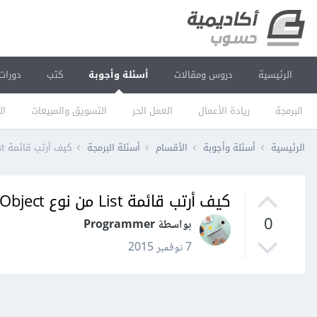
الرئيسية
دروس ومقالات
أسئلة وأجوبة
كتب
دورات
البرمجة
ريادة الأعمال
العمل الحر
التسويق والمبيعات
ال
الرئيسية
أسئلة وأجوبة
الأقسام
أسئلة البرمجة
كيف أرتب قائمة List من نوع Object في جافا؟
كيف أرتب قائمة List من نوع Object في جافا؟
0
بواسطة Programmer
7 نوفمبر 2015