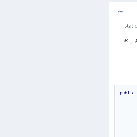
عند ترتيب قائمة List من نوع Object نستخدم الدالة Collections.sort() من الصف Collections class، إن كلا
public