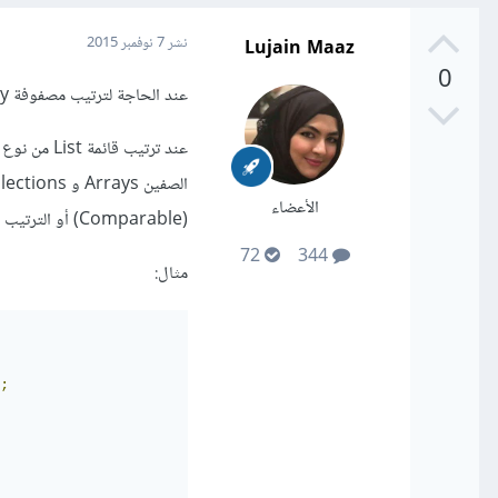
Lujain Maaz
نشر
7 نوفمبر 2015
0
عند الحاجة لترتيب مصفوفة Array من Object نستخدم الدالة sort() من الصف Arrays Class وهي دالة static.
الأعضاء
(Comparable) أو الترتيب على أساس المعايير criteria باستخدام (Comparator).
72
344
مثال:
;