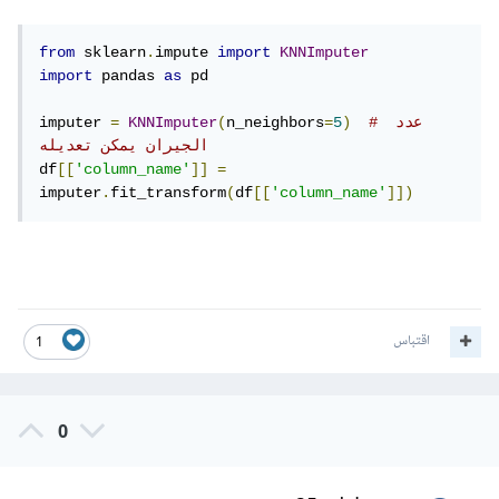
from
 sklearn
.
impute 
import
KNNImputer
import
 pandas 
as
 pd

# عدد 
)
5
=
n_neighbors
(
KNNImputer
=
imputer 
الجيران يمكن تعديله
df
[[
'column_name'
]]
=
imputer
.
fit_transform
(
df
[[
'column_name'
]])
اقتباس
1
0