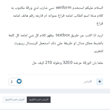
السلام عليكم استخدم winform سي شارب لدي ورقة مكتوب به
كلام مثلا اسم الطالب امامه فراغ عنوانه ام فارغه رقم هاتف امامه
فراغ
اريد انا اكتب عن طريق textbox يظهر كلام كل شي امامه كل كلمة
بالضبط ممكن مثال او طريقة علي دلك استعمل كريستال ريبورت
للتقرير
علما بان الورقة عرضه 320.0 وطوله 210 كيف حل
اقتباس
2
الترتيب حسب التقييم
الترتيب حسب التاريخ