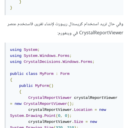
}
}
وفي حال تريد استخدام كريستال ريبورت لإنشاء تقرير، فاستخدم عنصر
CrystalReportViewer في وينفورم:
using
System
;
using
System
.
Windows
.
Forms
;
using
CrystalDecisions
.
Windows
.
Forms
;
public
class
MyForm
:
Form
{
public
MyForm
()
{
CrystalReportViewer
 crystalReportViewer 
=
new
CrystalReportViewer
();
        crystalReportViewer
.
Location
=
new
System
.
Drawing
.
Point
(
0
,
0
);
        crystalReportViewer
.
Size
=
new
System
.
Drawing
.
Size
(
320
,
210
);