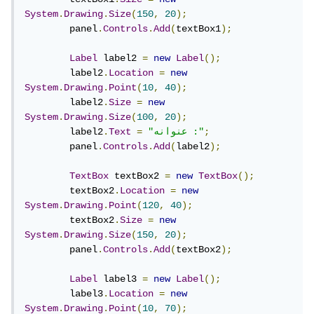
System
.
Drawing
.
Size
(
150
,
20
);
        panel
.
Controls
.
Add
(
textBox1
);
Label
 label2 
=
new
Label
();
        label2
.
Location
=
new
System
.
Drawing
.
Point
(
10
,
40
);
        label2
.
Size
=
new
System
.
Drawing
.
Size
(
100
,
20
);
;
"عنوانه :"
=
Text
.
        label2
        panel
.
Controls
.
Add
(
label2
);
TextBox
 textBox2 
=
new
TextBox
();
        textBox2
.
Location
=
new
System
.
Drawing
.
Point
(
120
,
40
);
        textBox2
.
Size
=
new
System
.
Drawing
.
Size
(
150
,
20
);
        panel
.
Controls
.
Add
(
textBox2
);
Label
 label3 
=
new
Label
();
        label3
.
Location
=
new
System
.
Drawing
.
Point
(
10
,
70
);