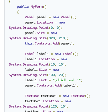
{
public
MyForm
()
{
Panel
 panel 
=
new
Panel
();
        panel
.
Location
=
new
System
.
Drawing
.
Point
(
0
,
0
);
        panel
.
Size
=
new
System
.
Drawing
.
Size
(
320
,
210
);
this
.
Controls
.
Add
(
panel
);
Label
 label1 
=
new
Label
();
        label1
.
Location
=
new
System
.
Drawing
.
Point
(
10
,
10
);
        label1
.
Size
=
new
System
.
Drawing
.
Size
(
100
,
20
);
;
"اسم الطالب :"
=
Text
.
        label1
        panel
.
Controls
.
Add
(
label1
);
TextBox
 textBox1 
=
new
TextBox
();
        textBox1
.
Location
=
new
System
.
Drawing
.
Point
(
120
,
10
);
        textBox1
.
Size
=
new