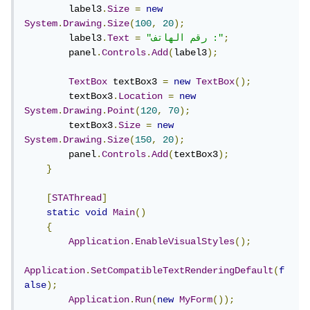
        label3
.
Size
=
new
System
.
Drawing
.
Size
(
100
,
20
);
;
"رقم الهاتف :"
=
Text
.
        label3
        panel
.
Controls
.
Add
(
label3
);
TextBox
 textBox3 
=
new
TextBox
();
        textBox3
.
Location
=
new
System
.
Drawing
.
Point
(
120
,
70
);
        textBox3
.
Size
=
new
System
.
Drawing
.
Size
(
150
,
20
);
        panel
.
Controls
.
Add
(
textBox3
);
}
[
STAThread
]
static
void
Main
()
{
Application
.
EnableVisualStyles
();
Application
.
SetCompatibleTextRenderingDefault
(
f
alse
);
Application
.
Run
(
new
MyForm
());