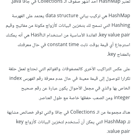
تعتبر HashMap أحد أشهر صفوف الـ Collections في جافا Java.
HashMap هي تركيب بياني data structure يعتمد على الفهرسة
Hashing التي تسمح لك بتخزين البيانات كأزواج مكونة من مفاتيح وقيم
key value pair، الفائدة الأساسية من استخدام الـHash هي أنه يمكنك
استرجاع أي قيمة بوقت ثابت constant time في حال معرفتك
بالمفتاح key.
على عكس التراكيب الأخرى كالمصفوفات والقوائم التي تحتاج لعمل حلقة
تكرارا للوصول إلى قيمة معينة في حال عدم معرفة رقم الفهرس index
الخاص بها والذي في مجمل الأحوال يكون عبارة عن رقم صحيح
integer ومن الصعب حفظها خاصة مع طول العناصر.
هناك مجموعة من الـ Collections في جافا والتي توفر خصائص مشابهة
للـ HashMap التي يمكن أن تُستخدم لتخزين البيانات كأزواج key
value pair.