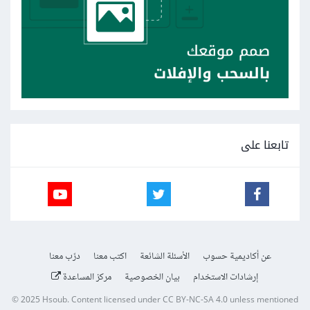
تابعنا على
عن أكاديمية حسوب
الأسئلة الشائعة
اكتب معنا
درّب معنا
إرشادات الاستخدام
بيان الخصوصية
مركز المساعدة
© 2025
Hsoub
.
Content licensed under
CC BY-NC-SA 4.0
unless mentioned