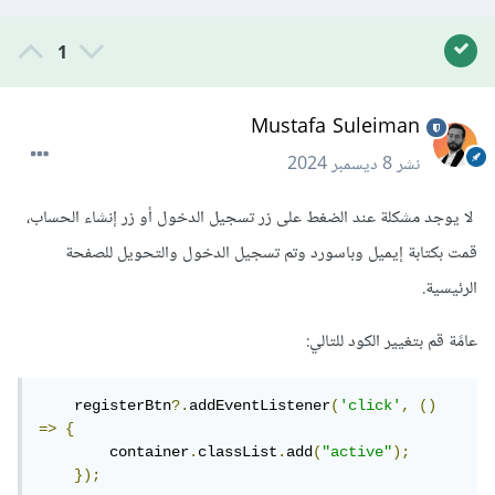
1
Mustafa Suleiman
نشر
8 ديسمبر 2024
1 تنزيل
·
95.88 MB
New WinZip File.zip
لا يوجد مشكلة عند الضغط على زر تسجيل الدخول أو زر إنشاء الحساب،
قمت بكتابة إيميل وباسورد وتم تسجيل الدخول والتحويل للصفحة
الرئيسية.
عامًة قم بتغيير الكود للتالي:
    registerBtn
?.
addEventListener
(
'click'
,
()
=>
{
        container
.
classList
.
add
(
"active"
);
});