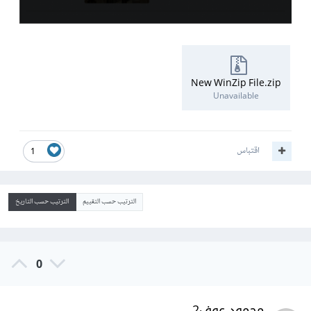
New WinZip File.zip
Unavailable
اقتباس
1
الترتيب حسب التقييم
الترتيب حسب التاريخ
0
محمود عوف2