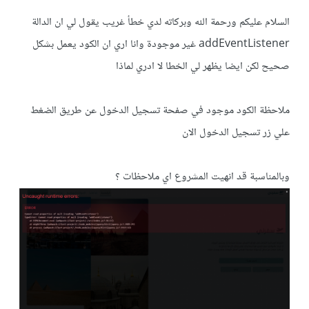
السلام عليكم ورحمة الله وبركاته لدي خطأ غريب يقول لي ان الدالة
addEventListener غير موجودة وانا اري ان الكود يعمل بشكل
صحيح لكن ايضا يظهر لي الخطا لا ادري لماذا
ملاحظة الكود موجود في صفحة تسجيل الدخول عن طريق الضغط
علي زر تسجيل الدخول الان
وبالمناسبة قد انهيت المشروع اي ملاحظات ؟