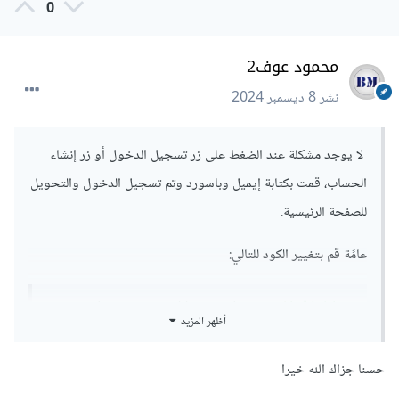
0
محمود عوف2
نشر
8 ديسمبر 2024
لا يوجد مشكلة عند الضغط على زر تسجيل الدخول أو زر إنشاء
الحساب، قمت بكتابة إيميل وباسورد وتم تسجيل الدخول والتحويل
للصفحة الرئيسية.
عامًة قم بتغيير الكود للتالي:
    registerBtn
?.
addEventListener
(
'click'
,
أظهر المزيد
()
=>
{
        container
.
classList
.
add
(
"active"
);
});
حسنا جزاك الله خيرا