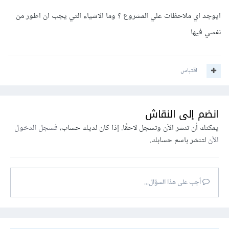
    loginBtn
?.
addEventListener
(
'click'
,
()
=>
{
ايوجد اي ملاحظات علي المشروع ؟ وما الاشياء التي يجب ان اطور من
نفسي فيها
container
.
classList
.
remove
(
"active"
);
});
لاحظ ? وهو Optional chaining operator فائدته التحقق من
اقتباس
وجود قيمة أي يعمل على التحقق من وجود
قيمة registerBtn و loginBtn قبل محاولة الوصول إلى
انضم إلى النقاش
خاصية addEventListener.
يمكنك أن تنشر الآن وتسجل لاحقًا. إذا كان لديك حساب،
فسجل الدخول
وفي حال
الآن
لتنشر باسم حسابك.
registerBtn أو loginBtn تساوي null أو undefined، فإن
الكود لن يُنفذ addEventListener وسيتم تجنب حدوث خطأ.
أجب على هذا السؤال...