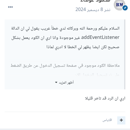
نشر
8 ديسمبر 2024
السلام عليكم ورحمة الله وبركاته لدي خطأ غريب يقول لي ان الدالة
addEventListener غير موجودة وانا اري ان الكود يعمل بشكل
صحيح لكن ايضا يظهر لي الخطا لا ادري لماذا
ملاحظة الكود موجود في صفحة تسجيل الدخول عن طريق الضغط
علي زر تسجيل الدخول الان
أظهر المزيد
وبالمناسبة قد انهيت المشروع اي ملاحظات ؟
اري ان الرد قد تاخر قليلا
اقتباس