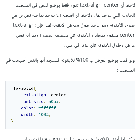
لاحظ أن text-align: center تقوم فقط بوضع النص في المنتصف
للحاوية التي يوجد بها . ولاحظ ان العنصر i لا يوجد بداخله نص بل هي
صورة الأيقونة وهو يأخذ طول وعرض الأيقونة لهذا فإن text-align:
center ستقوم بمحاذاة الأيقونة في منتصف العنصر i وبما أنه نفس
عرض وطول الأيقونة فلن يؤثر في شئ .
ولو قمت بوضع العرض ب 100% للأيقونة فستجد أنها بالفعل أصبحت في
المنتصف
:
.
fa-solid
{
text-align
:
 center
;
font-size
:
50px
;
color
:
#ffffff
;
width
:
100%
;
}
ولكن إذا أردت فالأفضل هو وضع tex-align center لعنصر ال