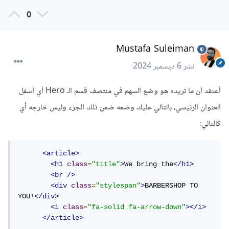
0
Mustafa Suleiman
نشر
6 ديسمبر 2024
أعتقد أن ما تريده هو وضع السهم في منتصف قسم الـ Hero أي أسفل
العنوان الرئيسي، بالتالي عليك وضعه ضمن ذلك الجزء وليس خارجه أي
كالتالي:
<article>
<h1
class
=
"title"
>
We bring the
</h1>
<br
/>
<div
class
=
"stylespan"
>
BARBERSHOP TO 
YOU!
</div>
<i
class
=
"fa-solid fa-arrow-down"
></i>
</article>