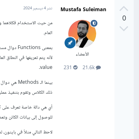
Mustafa Suleiman
نشر
4 ديسمبر 2024
0
من حيث الاستخدام فكلاهما واح
العام.
بمعنى tions
الأعضاء
value.
231
21.6k
بينما الـ s
ذلك الكلاس وتقوم بتنفيذ عملي
أي هي دالة خاصة تعرف على كا
للوصول إلى بيانات الكائن وتعدي
لاحظ التالي مثلاً في بايثون، لدينا دالة مستقلة باسم et