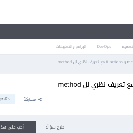
تصميم
DevOps
البرامج والتطبيقات
متابعو
مشاركة
اطرح سؤالًا
أجب على هذا 