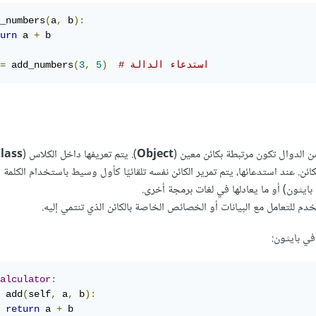
_numbers
(
a
,
 b
):
urn
 a 
+
 b

# استدعاء الدالة
)
5
,
3
(
 add_numbers
=
الدوال تكون مرتبطة بكائن معين (
Object
). يتم تعريفها داخل الكلاس (
lass
ئن. عند استدعائها، يتم تمرير الكائن نفسه تلقائيًا كأول وسيط باستخدام الكلمة ا
بايثون) أو ما يعادلها في لغات برمجة أخرى.
دم للتعامل مع البيانات أو الخصائص الخاصة بالكائن الذي تنتمي إليه.
في بايثون:
alculator
:
 add
(
self
,
 a
,
 b
):
return
 a 
+
 b
