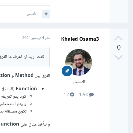
اقتباس
Khaled Osama3
نشر
4 ديسمبر 2024
0
كنت اريد ان اعرف ما الفرق بين method و functions مع تعريف نظ
الفرق بين
Method
و
tion
الأعضاء
Function
(الدالة):
12
1.9k
كود يتم تعريفه 
و يتم استخدامها
تكون مستقلة بذا
و لنأخذ مثال على
Function