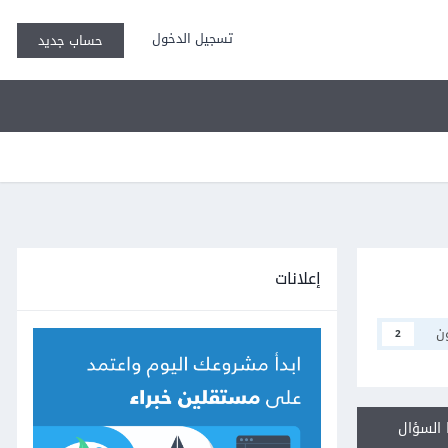
تسجيل الدخول
حساب جديد
إعلانات
ن
2
السؤال