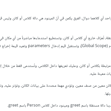
د أي كلاهما دوال، الفرق يكمن في أنّ الميثود هي دالة كلاس أو كائن وليس في
Func دوال مستقلة، تُعرّف خارج أي كلاس أو كائن، وتستطيع استدعاءها مباشرةً من أي مكان في
لأنه يت
Method هي دوال مرتبطة بكلاس أو كائن، وعليك تعريفها داخل الكلاس، وتُستدعى فقط من خلال 
ات معينة عليه.
ئن معين من صنف معين، وتؤدي مهمة محددة على بيانات الكائن، وتؤثر عليه، و
لها.
gre وميثود داخل كلاس Person باسم greet.