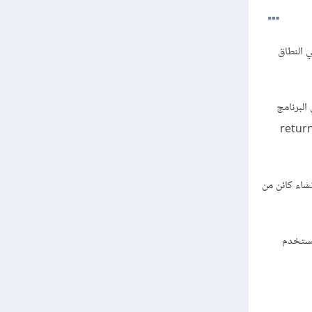
 النطاق
 البرنامج
م تعريفها في النطاق العام (Global Scope)، وتستقبل قيم إدخال parameters وتعيد قيمة إخراج return
إنشاء كائن من
تستخدم