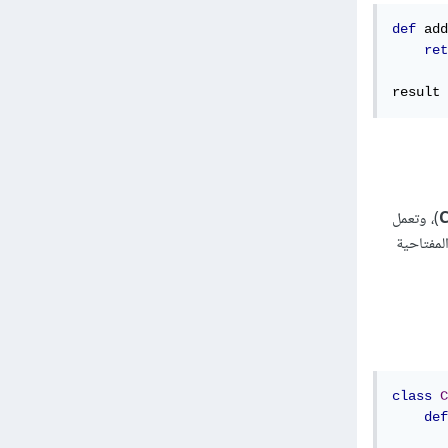
def
 add
ret
result 
C
)، وتعمل
لمفتاحية
class
C
def