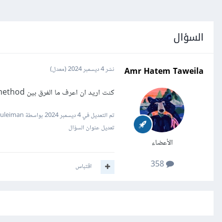
السؤال
Amr Hatem Taweila
نشر
4 ديسمبر 2024
(معدل)
كنت اريد ان اعرف ما الفرق بين method و functions مع تعريف نظري لل method
تم التعديل في
4 ديسمبر 2024
بواسطة Mustafa Suleiman
تعديل عنوان السؤال
الأعضاء
358
اقتباس