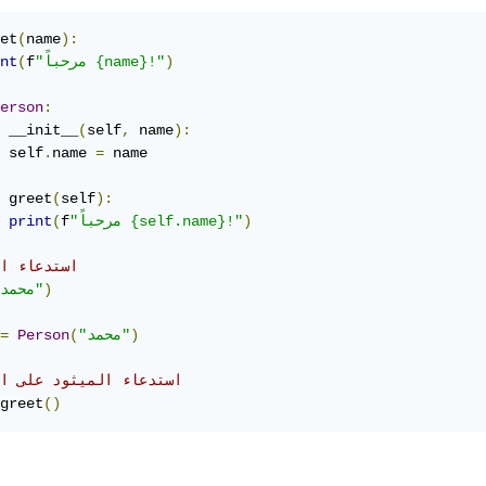
et
(
name
):
)
"مرحباً {name}!"
f
(
nt
erson
:
 __init__
(
self
,
 name
):
 self
.
name 
=
 name

 greet
(
self
):
)
"مرحباً {self.name}!"
f
(
print
# استدعاء ا
)
"محمد"
)
"محمد"
(
Person
=
# استدعاء الميثود على ا
greet
()