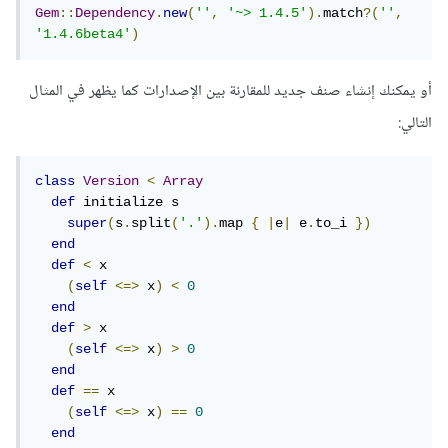
Gem
::
Dependency
.
new
(
''
,
'~> 1.4.5'
).
match
?(
''
,
'1.4.6beta4'
)
أو يمكنك إنشاء صنف جديد للمقارنة بين الإصدارات كما يظهر في المثال
التالي:
class
Version
<
Array
def
 initialize s

super
(
s
.
split
(
'.'
).
map 
{
|
e
|
 e
.
to_i 
})
end
def
<
 x

(
self
<=>
 x
)
<
0
end
def
>
 x

(
self
<=>
 x
)
>
0
end
def
==
 x

(
self
<=>
 x
)
==
0
end