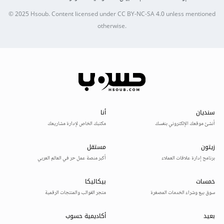
© 2025
Hsoub
.
Content licensed under
CC BY-NC-SA 4.0
unless mentioned
otherwise.