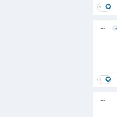
1
ب
1