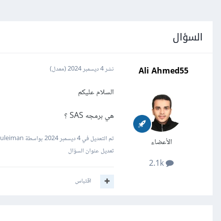
السؤال
Ali Ahmed55
نشر
4 ديسمبر 2024
(معدل)
السلام عليكم
هي برمجه SAS ؟
تم التعديل في
4 ديسمبر 2024
بواسطة Mustafa Suleiman
الأعضاء
تعديل عنوان السؤال
2.1k
اقتباس