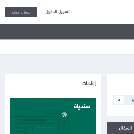
تسجيل الدخول
حساب جديد
إعلانات
ن
2
السؤال