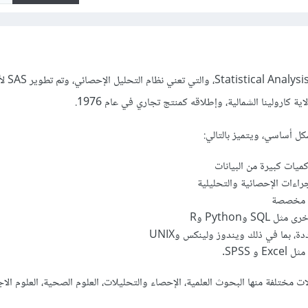
ذلك إختصار لجملة
ة كارولينا الشمالية، وإطلاقه كمنتج تجاري في عام 1976.
كل أساسي، ويتميز بالتالي:
كميات كبيرة من البيانات
اءات الإحصائية والتحليلية
ت مخصصة
SQ وPython وR
، بما في ذلك ويندوز ولينكس وUNIX
و SPSS.
ختلفة منها البحوث العلمية، الإحصاء والتحليلات، العلوم الصحية، العلوم الاج