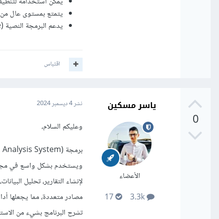
يمكن استخدامه لتنظيف ا
يتمتع بمستوى عال من ا
يدعم البرمجة النصية (SAS Code) وكذلك واجهة مرئية للمستخدمين الذين يفضلون العمل بدون أكواد.
اقتباس
ياسر مسكين
نشر
4 ديسمبر 2024
0
وعليكم السلام،
الأعضاء
لإنشاء التقارير، تحليل البيانات
مصادر متعددة، مما يجعلها أداة 
17
3.3k
تشرح البرنامج بشيء من الاست