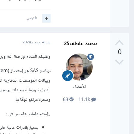
اقتباس
محمد عاطف25
نشر
4 ديسمبر 2024
0
وعليكم السلام ورحمة الله وبرك
وبيانات المؤسسات التجارية الك
الأعضاء
التنبؤية ويملك وحدات برمجية
وسعره مرتفع نوعًا ما.
63
11.1k
وإستخداماته تتلخص في
:
يتميز بقدرات عالية على 