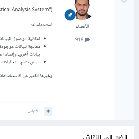
SAS ("Statistical Analysis System") هو برنامج نظام التحليلي الإحصائي, مست
استخداماته:
الأعضاء
امكانية الوصول للبيانات بمختلف الصيغ
918
معالجة لبيانات موجودة 
بيانات أخرى، وإنشاء أ
عرض نتائج التحليلات في ا
وغيرها الكثير من الاستخدامات 
اقتباس
انضم إلى النقاش