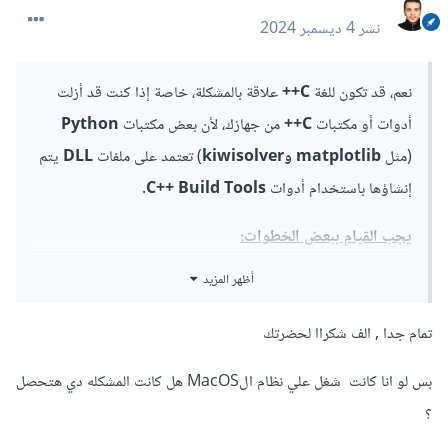
نشر
4 ديسمبر 2024
نعم، قد تكون للغة
C++
علاقة بالمشكلة، خاصة إذا كنت قد أزلت
أدوات أو مكتبات
C++
من جهازك، لأن بعض مكتبات
Python
(مثل
matplotlib وkiwisolver
) تعتمد على ملفات
DLL
يتم
إنشاؤها باستخدام أدوات
C++ Build Tools.
يجب القيام ببعض الخطوات:
أظهر المزيد
حمل نسخة
Microsoft C++ Redistributables
المناسبة لنظامك من
هنا
.
ثم قم بتثبيتها.
تمام جدا , الف شكراا لحضرتك
تثبيت
Microsoft C++ Build Tools
عن طريق
بس لو انا كانت شغل علي نظام الMacOS هل كانت المشكله دي هتحصل
تحميله من
Visual Studio
.
أثناء
التثبيت
، اختر الخيار الخاص بـ
C++ Build Tools
.
؟
إعادة تثبيت المكتبات المتأثرة: