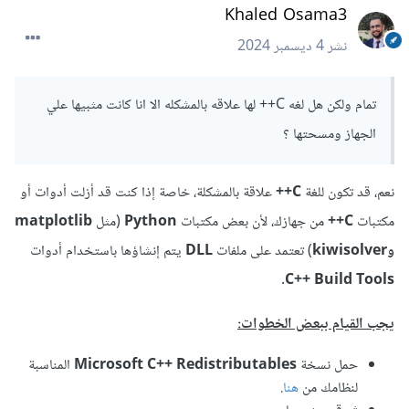
Khaled Osama3
نشر
4 ديسمبر 2024
تمام ولكن هل لغه C++ لها علاقه بالمشكله الا انا كانت مثبيها علي
الجهاز ومسحتها ؟
نعم، قد تكون للغة
C++
علاقة بالمشكلة، خاصة إذا كنت قد أزلت أدوات أو
مكتبات
C++
من جهازك، لأن بعض مكتبات
Python
(مثل
matplotlib
وkiwisolver
) تعتمد على ملفات
DLL
يتم إنشاؤها باستخدام أدوات
C++ Build Tools.
يجب القيام ببعض الخطوات:
حمل نسخة
Microsoft C++ Redistributables
المناسبة
لنظامك من
هنا
.