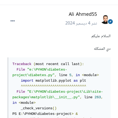
Ali Ahmed55
نشر
4 ديسمبر 2024
السلام عليكم
دي المشكله
Traceback
(
most recent call last
):
File
"e:\PYHON\diabetes-
project\diabetes.py"
,
 line 
5
,
in
<
module
>
import
 matplotlib
.
pyplot 
as
 plt 

^^^^^^^^^^^^^^^^^^^^^^^^^^^^^^^
File
"E:\PYHON\diabetes-project\Lib\site-
packages\matplotlib\__init__.py"
,
 line 
263
,
in
<
module
>
    _check_versions
()
PS E
:
\PYHON\diabetes
-
project
>
&