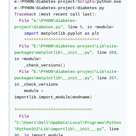
e
:/
PYHON
/
diabetes
-
project
/
Scripts
/
python
.
exe 
e
:/
PYHON
/
diabetes
-
project
/
diabetes
.
Traceback
(
most recent call last
):
File
"e:\PYHON\diabetes-
project\diabetes.py"
,
 line 
5
,
in
<
module
>
import
 matplotlib
.
pyplot 
as
 plt

^^^^^^^^^^^^^^^^^^^^^^^^^^^^^^^
File
"E:\PYHON\diabetes-project\Lib\site-
packages\matplotlib\__init__.py"
,
 line 
263
,
in
<
module
>
    _check_versions
()
File
"E:\PYHON\diabetes-project\Lib\site-
packages\matplotlib\__init__.py"
,
 line 
257
,
in
 _check_versions

    module 
=
importlib
.
import_module
(
modname
)
^^^^^^^^^^^^^^^^^^^^^^^^^^^^^^^^
File
"C:\Users\Dell\AppData\Local\Programs\Python
\Python312\Lib\importlib\__init__.py"
,
 line 
90
,
in
 import_module
