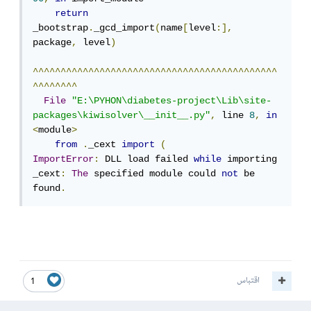
return
_bootstrap
.
_gcd_import
(
name
[
level
:],
package
,
 level
)
^^^^^^^^^^^^^^^^^^^^^^^^^^^^^^^^^^^^^^^^^^^^
^^^^^^^^
File
"E:\PYHON\diabetes-project\Lib\site-
packages\kiwisolver\__init__.py"
,
 line 
8
,
in
<
module
>
from
.
_cext 
import
(
ImportError
:
 DLL load failed 
while
 importing 
_cext
:
The
 specified module could 
not
 be 
found
.
اقتباس
1