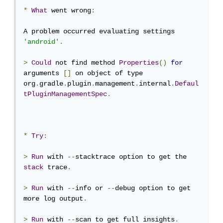
*
What
 went wrong
:
A problem occurred evaluating settings 
'android'
.
>
Could
 not find method 
Properties
()
for
arguments 
[]
 on object of type 
org
.
gradle
.
plugin
.
management
.
internal
.
Defaul
tPluginManagementSpec
.
*
Try
:
>
Run
 with 
--
stacktrace option to get the 
stack
 trace
.
>
Run
 with 
--
info or 
--
debug option to get 
more log output
.
>
Run
 with 
--
scan to get full insights
.