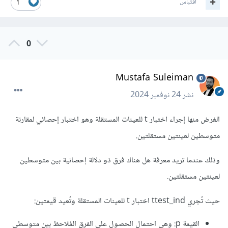
اقتباس
1
0
Mustafa Suleiman
نشر
24 نوفمبر 2024
الغرض منها إجراء اختبار t للعينات المستقلة وهو اختبار إحصائي لمقارنة
متوسطين لعينتين مستقلتين.
وذلك عندما تريد معرفة هل هناك فرق ذو دلالة إحصائية بين متوسطين
لعينتين مستقلتين.
حيث تُجري ttest_ind اختبار t للعينات المستقلة وتُعيد قيمتين:
القيمة p: وهي احتمال الحصول على الفرق المُلاحظ بين متوسطي