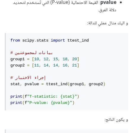
pvalue
: القيمة الاحتمالية (P-value) التي تُستخدم لتحديد
دلالة الفرق.
و اليك مثال عملي للدالة:
from
 scipy
.
stats 
import
 ttest_ind

# بيانات لمجموعتين
group1 
=
[
10
,
12
,
15
,
18
,
20
]
group2 
=
[
11
,
14
,
14
,
16
,
21
]
# إجراء الاختبار
stat
,
 pvalue 
=
 ttest_ind
(
group1
,
 group2
)
print
(
f
"T-statistic: {stat}"
)
print
(
f
"P-value: {pvalue}"
)
و يكون الناتج: