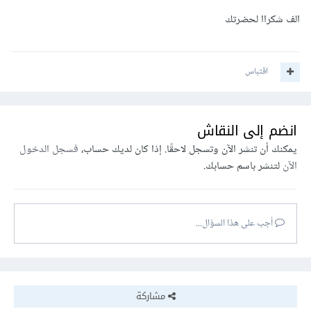
في حال قيمة p أقل من مستوى الدلالة (عادةً 0.05)، فإننا نرفض
الف شكراا لحضرتك
الفرضية الصفرية ونستنتج أن هناك فرقًا "ذو دلالة إحصائية" بين
متوسطي العينتين.
اقتباس
انضم إلى النقاش
يمكنك أن تنشر الآن وتسجل لاحقًا. إذا كان لديك حساب،
فسجل الدخول
الآن
لتنشر باسم حسابك.
أجب على هذا السؤال...
مشاركة