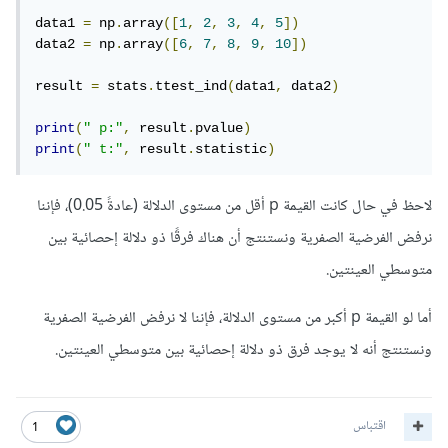
data1 
=
 np
.
array
([
1
,
2
,
3
,
4
,
5
])
data2 
=
 np
.
array
([
6
,
7
,
8
,
9
,
10
])
result 
=
 stats
.
ttest_ind
(
data1
,
 data2
)
print
(
" p:"
,
 result
.
pvalue
)
print
(
" t:"
,
 result
.
statistic
)
لاحظ في حال كانت القيمة p أقل من مستوى الدلالة (عادةً 0.05)، فإننا
نرفض الفرضية الصفرية ونستنتج أن هناك فرقًا ذو دلالة إحصائية بين
متوسطي العينتين.
أما لو القيمة p أكبر من مستوى الدلالة، فإننا لا نرفض الفرضية الصفرية
ونستنتج أنه لا يوجد فرق ذو دلالة إحصائية بين متوسطي العينتين.
اقتباس
1