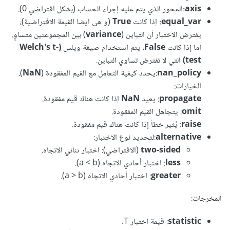
axis:
المحور الذي يتم عليه إجراء الحساب (بشكل افتراضي 0).
equal_var:
إذا كانت
True
(و هى ايضا القيمة الافتراضية)،
يفترض الاختبار أن التباين (
variance
) بين المجموعتين متساوٍ.
اما إذا كانت
False
، يتم استخدام صيغة ويلش
(Welch's t-
test)
التي لا تفترض تساوي التباين.
nan_policy
:يحدد كيفية التعامل مع القيم المفقودة (
NaN
).
الخيارات:
propagate
: يعيد
NaN
إذا كانت هناك قيم مفقودة.
omit
: يتجاهل القيم المفقودة.
raise
: يُثير خطأ إذا كانت هناك قيم مفقودة.
alternative
:لتحديد نوع الاختبار:
two-sided
(الافتراضي): اختبار ثنائي الاتجاه.
less
: اختبار أحادي الاتجاه (a < b).
greater
: اختبار أحادي الاتجاه (a > b).
المخرجات:
statistic
: قيمة اختبار T.