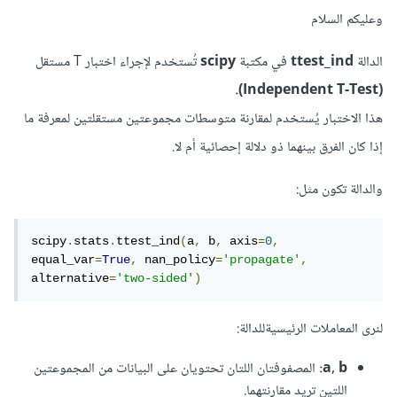
وعليكم السلام
الدالة
ttest_ind
في مكتبة
scipy
تُستخدم لإجراء اختبار T مستقل
(Independent T-Test).
هذا الاختبار يُستخدم لمقارنة متوسطات مجموعتين مستقلتين لمعرفة ما
إذا كان الفرق بينهما ذو دلالة إحصائية أم لا.
والدالة تكون مثل:
scipy
.
stats
.
ttest_ind
(
a
,
 b
,
 axis
=
0
,
equal_var
=
True
,
 nan_policy
=
'propagate'
,
alternative
=
'two-sided'
)
لنرى المعاملات الرئيسيةللدالة:
a, b:
المصفوفتان اللتان تحتويان على البيانات من المجموعتين
اللتين تريد مقارنتهما.