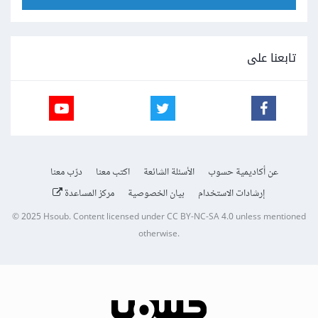
تابعنا على
عن أكاديمية حسوب
الأسئلة الشائعة
اكتب معنا
درّب معنا
إرشادات الاستخدام
بيان الخصوصية
مركز المساعدة
© 2025
Hsoub
.
Content licensed under
CC BY-NC-SA 4.0
unless mentioned
otherwise.