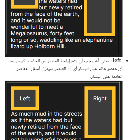
left :
تعني أنه يجب أن يتم إزاحة العنصر من الجانب الأيسر بعد
أي عنصر عائم على اليسار.أي أن العنصر سينزل أسفل العناصر
العائمة على اليسار.