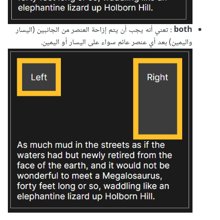
both :
تعني أنه يجب أن يتم إزاحة العنصر من الجانبين (اليسار
واليمين) بعد أي عنصر عائم سواء على اليسار أو اليمين.