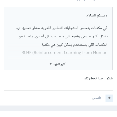
وعليكم السلام،
في مكتبات بتحسن استجابات النماذج اللغوية عشان تخليها ترد
بشكل أكتر طبيعي وتفهم اللي بتطلبه بشكل أحسن. واحدة من
المكتبات اللي بتستخدم بشكل كبير هي مكتبة
RLHF (Reinforcement Learning from Human
Feedback) (تعلم التعزيز من التغذية الراجعة البشرية). ببساطة،
أظهر المزيد
المكتبة دي بتساعدك تضبط النموذج بتاعك باستخدام ردود الأفعال
اللي بيقدمها المستخدمين، وده بيخلي النموذج يتعلم ويرد بشكل
شكراا جدا لحضرتك
أفضل.
اقتباس
كمان فيه مكتبة Transformers من Hugging Face، اللي فيها
أدوات ومميزات تساعدك تحسن طريقة تعامل النموذج مع المدخلات
اللي بيدخلها المستخدمين.