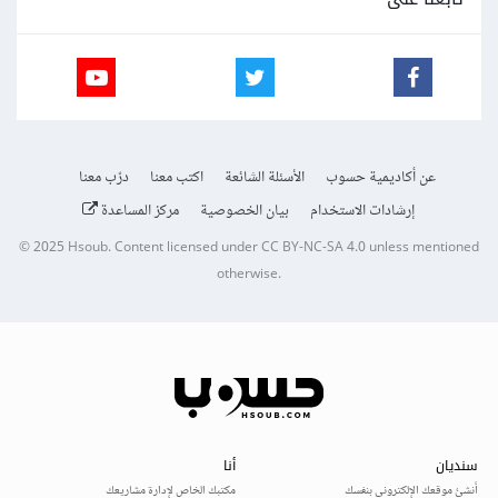
عن أكاديمية حسوب
الأسئلة الشائعة
اكتب معنا
درّب معنا
إرشادات الاستخدام
بيان الخصوصية
مركز المساعدة
© 2025
Hsoub
.
Content licensed under
CC BY-NC-SA 4.0
unless mentioned
otherwise.