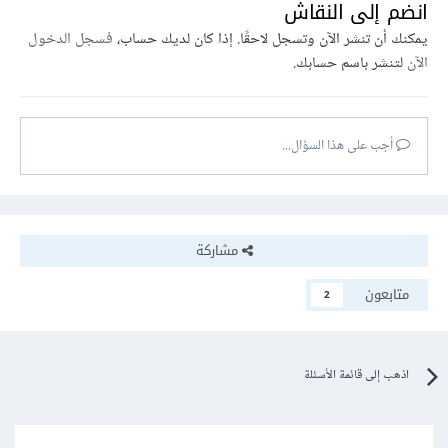
انضم إلى النقاش
يمكنك أن تنشر الآن وتسجل لاحقًا. إذا كان لديك حساب،
فسجل الدخول
وفي حالة إنك عايز تحسن أداء النماذج الكبيرة زي GPT، تقدر
الآن
لتنشر باسم حسابك.
تستخدم حاجة اسمها PPO (تحسين سياسة الاقتراب)، ودي طريقة
تدريب للنموذج بتحسّن استجابته على أساس التفاعل مع المستخدم
وتخلّيه يرد على الطلبات بشكل أفضل كل مرة.
أجب على هذا السؤال...
الأدوات دي كلها بتساعدك تخلي النموذج يستوعب أكتر ويستجيب
بشكل أذكى مع كل موقف بيواجهه.
مشاركة
متابعون
2
اذهب إلى قائمة الأسئلة