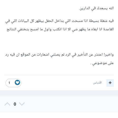
الله يسعدك في الدارين
document
.
getElementById
(
"livesearch"
).
inner
HTML 
=
""
;
فيه شغلة بسيطة اذا مسحت اللي بداخل الحقل بيظهر كل البيانات اللي في
  fetch
(`
search
.
php
?
q
=
$
{
encodeURIComponent
(
str
)}`)
القاعدة انا ابغاه ما يظهر شي الا اذا انكتب واول ما امسح بتختفي النتائج
.
then
(
response 
=>
 response
.
text
())
.
then
(
data 
=>
{
document
.
getElementById
(
"livesearch"
).
inner
واخيرا اعتذر عن التأخير في الرد لم يصلني اشعارات من الموقع ان فيه رد
HTML 
=
 data
;
})
على موضوعي .
.
catch
(
error 
=>
{
      console
.
error
(
'Error:'
,
 error
);
// 
التعامل مع الأخطاء إذا حدثت
});
اقتباس
1
}
وهكذا قمنا بإنشاء الدالة showResult الذي يتم إستدعاءها عند
0
الحدث keyup . ونقوم فيها أولا بتفريغ محتوى
العنصر livesearch وبعد ذلك نرسل طلب البحث إلى الملف