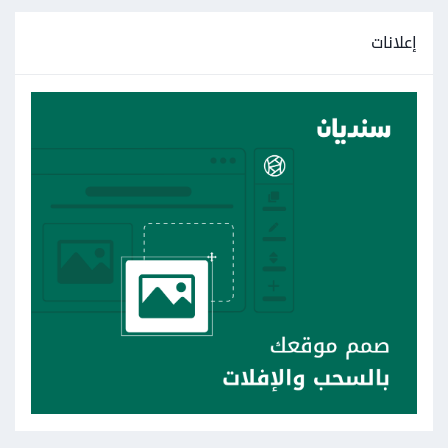
وهكذا سيتم إرسال البيانات إذا وجدت في قاعدة البيانات . ويمكنك
إعلانات
تغير السطر بداخل حلقة while إلى الكود الذي تريده لبناء القائمة
الخاصة بالنتائج