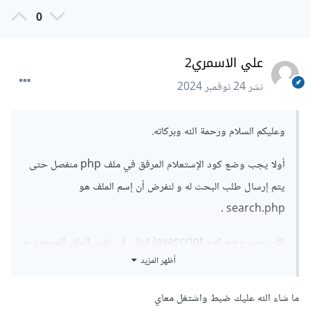
0
علي الاسمري2
نشر
24 نوفمبر 2024
وعليكم السلام ورحمة الله وبركاته.
أولا يجب وضع كود الإستعلام المرفق في ملف php منفصل حتى
يتم إرسال طلب البحث له و لنفرض أن إسم الملف هو
search.php .
الآن يجب وضع كود javascript التالي في نفس الملف الموجود به
أظهر المزيد
كود html
:
ما شاء الله عليك ضبط واشتغل معاي
function
 showResult
(
str
)
{