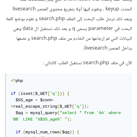
الحدث keyup . ونقوم فيها أولا بتفريغ محتوى العنصر livesearch
وبعد ذلك نرسل طلب البحث إلى الملف search.php و نقوم بوضع كلمة
البحث في parameter يسمى q و بعد ذلك نستقبل ال data وهي
البيانات التي تم إرجاعها من الخادم من ملف search.php و نضعها
بداخل العنصر livesearch.
الآن في ملف search.php نستقبل الطلب كالتالي
:
<?
php

if
(
isset
(
$_GET
[
'q'
]))
{
  $SS_age 
=
 $conn
-
>
real_escape_string
(
$_GET
[
'q'
]);
  $qq 
=
 mysql_query
(
"select * from `AA` where 
`BB` LIKE '%$SS_age%' "
);
if
(
mysql_num_rows
(
$qq
))
{