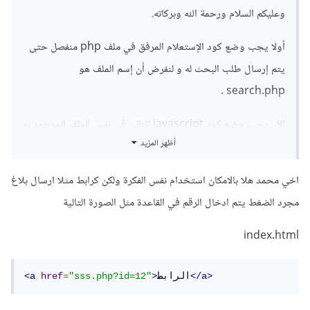
      echo 
"<div>"
.
 $row
[
'BB'
]
.
"</div>"
;
وعليكم السلام ورحمة الله وبركاته.
// يمكنك تغير هذا السطر بناء على البيانات 
التي لديك
أولا يجب وضع كود الإستعلام المرفق في ملف php منفصل حتى
}
}
else
{
يتم إرسال طلب البحث له و لنفرض أن إسم الملف هو
    echo 
"No results found"
;
search.php .
}
}
الآن يجب وضع كود javascript التالي في نفس الملف الموجود به
وهكذا سيتم إرسال البيانات إذا وجدت في قاعدة البيانات . ويمكنك
أظهر المزيد
كود html
:
تغير السطر بداخل حلقة while إلى الكود الذي تريده لبناء القائمة
الخاصة بالنتائج
اخي محمد هلا بالامكان استخدام نفس الفكرة ولكن كرابط مثلا ارسال بلاغ
function
 showResult
(
str
)
{
مجرد الضغط يتم ادخال الرقم في القاعدة مثل الصورة التالية
document
.
getElementById
(
"livesearch"
).
inner
HTML 
=
""
;
index.html
  fetch
(`
search
.
php
?
q
=
$
{
encodeURIComponent
(
str
)}`)
.
then
(
response 
=>
 response
.
text
())
</a>
الرابط
>
"sss.php?id=12"
=
href
<a
.
then
(
data 
=>
{