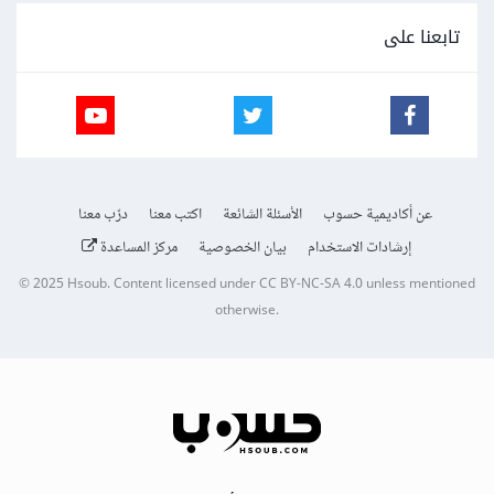
تابعنا على
عن أكاديمية حسوب
الأسئلة الشائعة
اكتب معنا
درّب معنا
إرشادات الاستخدام
بيان الخصوصية
مركز المساعدة
© 2025
Hsoub
.
Content licensed under
CC BY-NC-SA 4.0
unless mentioned
otherwise.