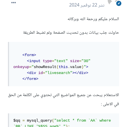
نشر
22 نوفمبر 2024
السلام عليكم ورحمة الله وبركاته
حاولت جلب بيانات بدون تحديث الصفحة ولم تضبط الطريقة
<form>
<input
type
=
"text"
size
=
"30"
onkeyup
=
"
showResult
(
this
.
value
)
"
>
<div
id
=
"livesearch"
></div>
</form>
الاستعلام يبحث عن جميع المواضيع التي تحتوي على الكلمة من الحق
في الاعلى
:
$qq 
=
 mysql_query
(
"select * from `AA` where 
`BB` LIKE '%$SS_age%' "
);