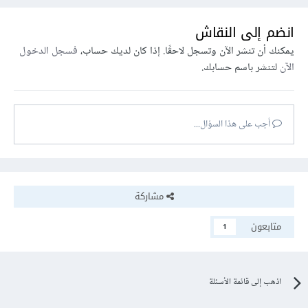
انضم إلى النقاش
<?
php

يمكنك أن تنشر الآن وتسجل لاحقًا. إذا كان لديك حساب،
فسجل الدخول
if
(
isset
(
$_GET
[
'q'
]))
{
الآن
لتنشر باسم حسابك.
  $SS_age 
=
 $conn
-
>
real_escape_string
(
$_GET
[
'q'
]);
  $qq 
=
 mysql_query
(
"select * from `AA` 
where `BB` LIKE '%$SS_age%' "
);
أجب على هذا السؤال...
if
(
mysql_num_rows
(
$qq
))
{
// عرض النتائج
while
(
$row 
=
 mysql_fetch_assoc
(
$qq
))
{
      echo 
"<div>"
.
 $row
[
'BB'
]
.
"</div>"
;
مشاركة
// يمكنك تغير هذا السطر بناء على البيانات 
التي لديك
متابعون
1
}
}
else
{
    echo 
"No results found"
;
}
اذهب إلى قائمة الأسئلة
}