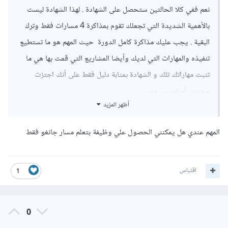
نعم ففي كلا الحالتين ستحصل على الشهادة . لهذا الشهادة ليست
بالأهمية الشديدة التي تجعلك تقوم بمذاكرة 4 مسارات فقط وترك
البقية . يجب عليك مذاكرة كامل الدورة حيث المهم هو ما تستطيع
تنفيذه والمهارات التي لديك وأيضا المشاريع التي قمت بها هي ما
تثبت مهاراتك تلك و الشهادة بمثابة دليل فقط على أنك اجتزت
محتوى أو تدريب معين.
أظهر المزيد
وقد تم جعل إكمال 4 مسارات فقط في الدورة كمثابة إنهائها كلها هو
أنه من الممكن أن الشخص يريد التخصص في شئ معينا مثلا في
المهم عندي هل يمكنني الحصول علي وظيفة بتعلم مسار جانغو فقط
حالتك هنا أنت تريد django فقط ولا تريد odoo أو flask .
اقتباس
أما بخصوص الدعم فحاليا يوجد ضغط لذلك من الممكن التأخر قليلا
1
في الرد لذلك يرجى الإنتظار قليلا لحين الرد عليكم.
0