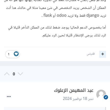
وقد تم جعل إكمال 4 مسارات فقط في الدورة كمثابة إنهائها كلها هو أنه من
الممكن أن الشخص يريد التخصص في شئ معينا مثلا في حالتك هنا أنت
تريد django فقط ولا تريد odoo أو flask .
أما بخصوص الدعم فحاليا يوجد ضغط لذلك من الممكن التأخر قليلا في
الرد لذلك يرجى الإنتظار قليلا لحين الرد عليكم.
اقتباس
1
0
عبد المهيمن الزعلوك
نشر
18 نوفمبر 2024