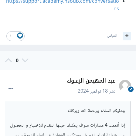
https://support.academy.hsoub.com/conversatio
ns
اقتباس
1
0
عبد المهيمن الزعلوك
نشر
18 نوفمبر 2024
وعليكم السلام ورحمة الله وبركاته.
إذا أتممت 4 مسارات سوف يمكنك حينها التقدم للإختبار و الحصول
على شهادة إتمام الدورة . وستكون الشهادة هي إتمام الدورة وليس