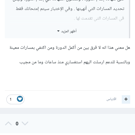
تحديد المسارات التي أنهيتها . وفي الإختبار سيتم إمتحانك فقط
في المسارات التي تقدمت لها .
أظهر المزيد
ولمزيد من التفاصيل يمكنك محادثة الدعم ليقوم بمساعدتك بشكل
أفضل بخصوص ذلك الأمر
:
هل معني هذا انه لا فرق بين من أكمل الدورة ومن اكتفي بمسارات معينة
https://support.academy.hsoub.com/conver
وبالنسبة للدعم ارسلت اليهم استفساري منذ ساعات وما من مجيب
sations
اقتباس
1
0