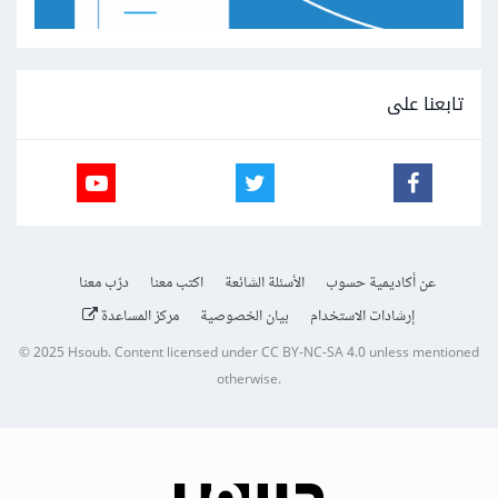
تابعنا على
عن أكاديمية حسوب
الأسئلة الشائعة
اكتب معنا
درّب معنا
إرشادات الاستخدام
بيان الخصوصية
مركز المساعدة
© 2025
Hsoub
.
Content licensed under
CC BY-NC-SA 4.0
unless mentioned
otherwise.