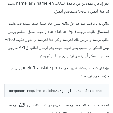
يتم إدخال عمودين في قاعدة البيانات name_en و name_ar وذلك
لترجمة أفضل و تجربة مستخدم أفضل.
ولكن لم ترد ذلك فيوجد حل ولكنه ليس حلا جيدا حيث سيتوجب عليك
إستعمال طلبات ترجمة (Translation Api) حيث تجعل الخادم يرسل
طلب ترجمة و عرض تلك الترجمة ولكن هنا الترجمة لن تكون دقيقة 100%
ومن الممكن أن تسبب بطئ لديك حيث يتم إرسال الطلب ل
API
خارجى
مما من الممكن أن يتأخر الرد و يجعل الموقع بطئيا .
وإذا أردت ذلك يمكنك تنزيل حزمة google/translate-php أو أى
حزمة أخرى تريدها
:
ثم بعد ذلك عند الحاجة لترجمة النصوص، يمكنك الاتصال بـ
API
لترجمة