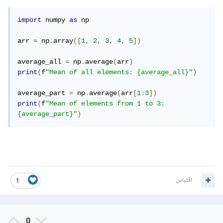
import
 numpy 
as
 np

arr 
=
 np
.
array
([
1
,
2
,
3
,
4
,
5
])
average_all 
=
 np
.
average
(
arr
)
print
(
f
"Mean of all elements: {average_all}"
)
average_part 
=
 np
.
average
(
arr
[
1
:
3
])
print
(
f
"Mean of elements from 1 to 3: 
{average_part}"
)
اقتباس
1
0