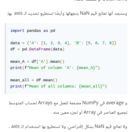
وستجد أنها تعالج قيم NaN بتجهالها وأيضًا تستطيع تحديد الـ axis بها.
import
 pandas 
as
 pd

data 
=
{
'A'
:
[
1
,
2
,
3
,
4
],
'B'
:
[
5
,
6
,
7
,
8
]}
df 
=
 pd
.
DataFrame
(
data
)
mean_A 
=
 df
[
'A'
].
mean
()
print
(
f
"Mean of column 'A': {mean_A}"
)
mean_all 
=
 df
.
mean
()
print
(
f
"Mean of all columns: {mean_all}"
)
و average في NumPy مصممة للعمل مع Arrays لحساب المتوسط
لجميع العناصر في Array أو لجزء معين منه.
ولا تعالج قيم NaN بشكل إفتراضي، ولا تستطيع بها استخدام الـ axis .