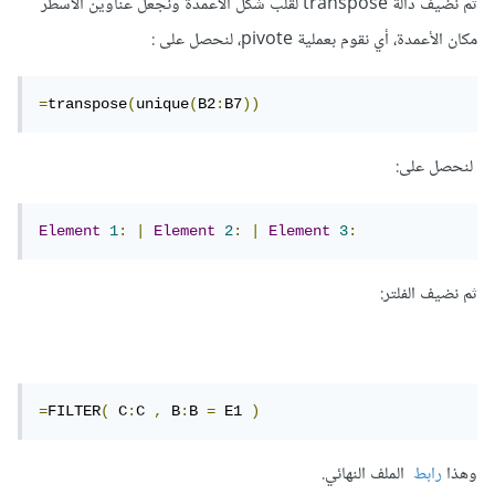
ثم نضيف دالة transpose لقلب شكل الأعمدة ونجعل عناوين الأسطر
مكان الأعمدة، أي نقوم بعملية pivote، لنحصل على :
=
transpose
(
unique
(
B2
:
B7
))
لنحصل على:
Element
1
:
|
Element
2
:
|
Element
3
:
ثم نضيف الفلتر:
=
FILTER
(
 C
:
C 
,
 B
:
B 
=
 E1 
)
وهذا
رابط
الملف النهائي.