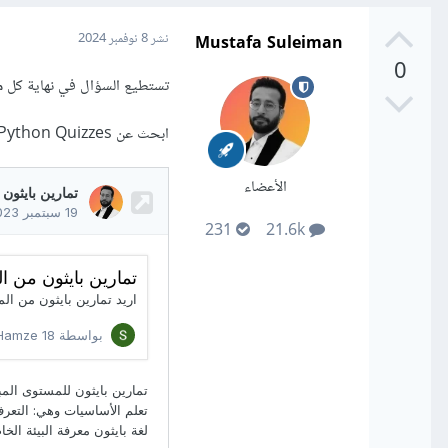
Mustafa Suleiman
نشر
8 نوفمبر 2024
0
تستطيع السؤال في نهاية كل مس
ابحث عن Python Quizzes وستجد تمارين لكن بالإنجليزية، وإليك بعض التمارين:
الأعضاء
231
21.6k