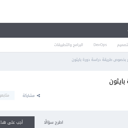
تصميم
DevOps
البرامج والتطبيقات
 بخصوص طريقة دراسة دورة بايثون
بايثون
متابعو
مشاركة
اطرح سؤالًا
أجب على هذا 