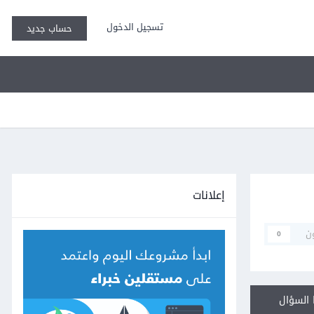
تسجيل الدخول
حساب جديد
إعلانات
ن
0
السؤال