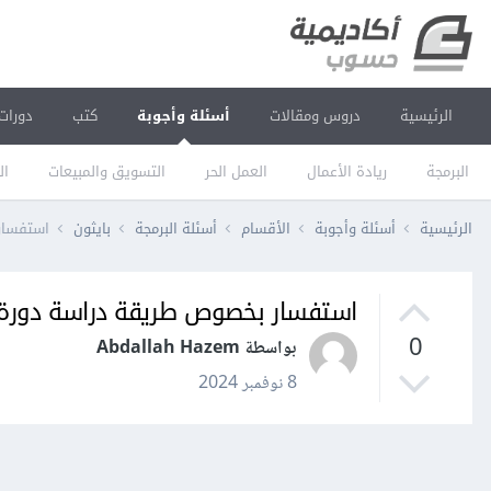
الرئيسية
دروس ومقالات
أسئلة وأجوبة
كتب
دورات
البرمجة
ريادة الأعمال
العمل الحر
التسويق والمبيعات
ال
الرئيسية
أسئلة وأجوبة
الأقسام
أسئلة البرمجة
بايثون
استفسار
استفسار بخصوص طريقة دراسة دورة 
0
بواسطة Abdallah Hazem
8 نوفمبر 2024