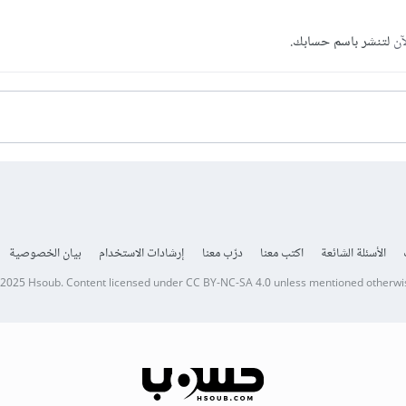
آن
لتنشر باسم حسابك.
الأسئلة الشائعة
اكتب معنا
درّب معنا
إرشادات الاستخدام
بيان الخصوصية
 2025
Hsoub
.
Content licensed under
CC BY-NC-SA 4.0
unless mentioned otherwi